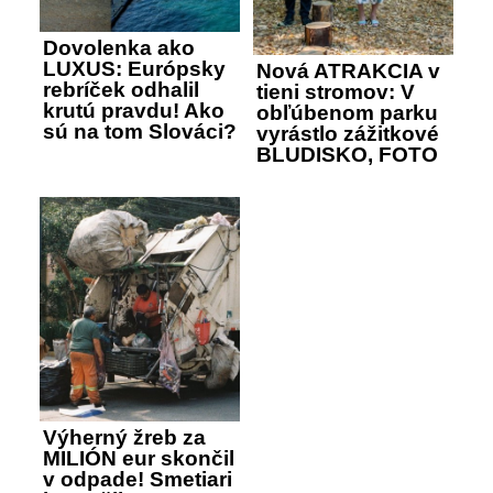
Dovolenka ako
LUXUS: Európsky
Nová ATRAKCIA v
rebríček odhalil
tieni stromov: V
krutú pravdu! Ako
obľúbenom parku
sú na tom Slováci?
vyrástlo zážitkové
BLUDISKO, FOTO
Výherný žreb za
MILIÓN eur skončil
v odpade! Smetiari