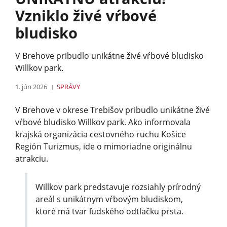
Vzniklo živé vŕbové
bludisko
V Brehove pribudlo unikátne živé vŕbové bludisko
Willkov park.
1. jún 2026
SPRÁVY
V Brehove v okrese Trebišov pribudlo unikátne živé
vŕbové bludisko Willkov park. Ako informovala
krajská organizácia cestovného ruchu Košice
Región Turizmus, ide o mimoriadne originálnu
atrakciu.
Willkov park predstavuje rozsiahly prírodný
areál s unikátnym vŕbovým bludiskom,
ktoré má tvar ľudského odtlačku prsta.