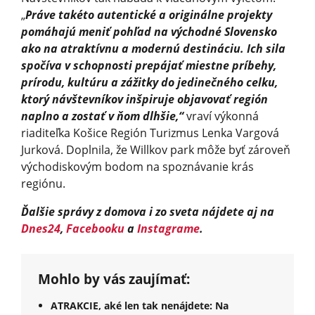
„
Práve takéto autentické a originálne projekty
pomáhajú meniť pohľad na východné Slovensko
ako na atraktívnu a modernú destináciu. Ich sila
spočíva v schopnosti prepájať miestne príbehy,
prírodu, kultúru a zážitky do jedinečného celku,
ktorý návštevníkov inšpiruje objavovať región
naplno a zostať v ňom dlhšie,“
vraví výkonná
riaditeľka Košice Región Turizmus Lenka Vargová
Jurková. Doplnila, že Willkov park môže byť zároveň
východiskovým bodom na spoznávanie krás
regiónu.
Ďalšie správy z domova i zo sveta nájdete aj na
Dnes24
,
Facebooku
a
Instagrame
.
Mohlo by vás zaujímať:
ATRAKCIE, aké len tak nenájdete: Na