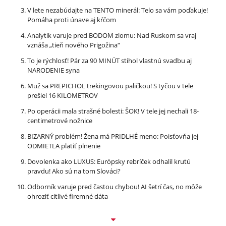
V lete nezabúdajte na TENTO minerál: Telo sa vám poďakuje!
Pomáha proti únave aj kŕčom
Analytik varuje pred BODOM zlomu: Nad Ruskom sa vraj
vznáša „tieň nového Prigožina“
To je rýchlosť! Pár za 90 MINÚT stihol vlastnú svadbu aj
NARODENIE syna
Muž sa PREPICHOL trekingovou paličkou! S tyčou v tele
prešiel 16 KILOMETROV
Po operácii mala strašné bolesti: ŠOK! V tele jej nechali 18-
centimetrové nožnice
BIZARNÝ problém! Žena má PRIDLHÉ meno: Poisťovňa jej
ODMIETLA platiť plnenie
Dovolenka ako LUXUS: Európsky rebríček odhalil krutú
pravdu! Ako sú na tom Slováci?
Odborník varuje pred častou chybou! AI šetrí čas, no môže
ohroziť citlivé firemné dáta