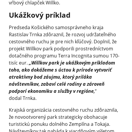
vŕbový chlapček Willko.
Ukážkový príklad
Predseda Košického samosprávneho kraja
Rastislav Trnka zdôraznil, že rozvoj udržateľného
cestovného ruchu je pre nich kľúčový. Doplnil, že
projekt Willkov park podporili prostredníctvom
dotačného programu Terra Incognita sumou 170-
tisíc eur.
„Willkov park je ukážkovým príkladom
toho, ako dokážeme s úctou k prírode vytvoriť
atraktívny bod záujmu, ktorý priláka
návštevníkov, zabaví celé rodiny a zároveň
podporí ekonomiku a služby v regióne,
“
dodal Trnka.
Krajská organizácia cestovného ruchu zdôraznila,
že novootvorený park strategicky obohacuje
turistickú ponuku dolného Zemplína a Tokaja.
Návštevníkov tak nabáda k viacdňovým výletom.