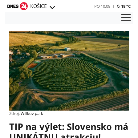
KOŠICE
PO 10.08
18 °C
Zdroj:
Willkov park
TIP na výlet: Slovensko má
UNIKÁTNU atrakciu!