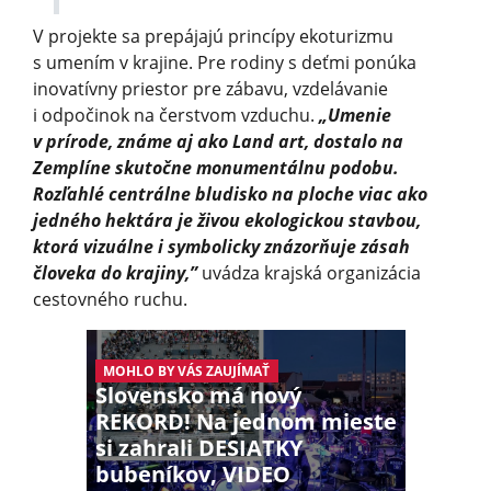
V projekte sa prepájajú princípy ekoturizmu
s umením v krajine. Pre rodiny s deťmi ponúka
inovatívny priestor pre zábavu, vzdelávanie
i odpočinok na čerstvom vzduchu.
„Umenie
v prírode, známe aj ako Land art, dostalo na
Zemplíne skutočne monumentálnu podobu.
Rozľahlé centrálne bludisko na ploche viac ako
jedného hektára je živou ekologickou stavbou,
ktorá vizuálne i symbolicky znázorňuje zásah
človeka do krajiny,”
uvádza krajská organizácia
cestovného ruchu.
MOHLO BY VÁS ZAUJÍMAŤ
Slovensko má nový
REKORD! Na jednom mieste
si zahrali DESIATKY
bubeníkov, VIDEO