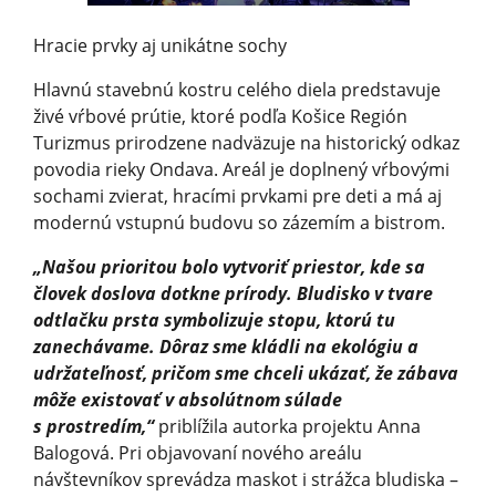
Hracie prvky aj unikátne sochy
Hlavnú stavebnú kostru celého diela predstavuje
živé vŕbové prútie, ktoré podľa Košice Región
Turizmus prirodzene nadväzuje na historický odkaz
povodia rieky Ondava. Areál je doplnený vŕbovými
sochami zvierat, hracími prvkami pre deti a má aj
modernú vstupnú budovu so zázemím a bistrom.
„Našou prioritou bolo vytvoriť priestor, kde sa
človek doslova dotkne prírody. Bludisko v tvare
odtlačku prsta symbolizuje stopu, ktorú tu
zanechávame. Dôraz sme kládli na ekológiu a
udržateľnosť, pričom sme chceli ukázať, že zábava
môže existovať v absolútnom súlade
s prostredím,“
priblížila autorka projektu Anna
Balogová. Pri objavovaní nového areálu
návštevníkov sprevádza maskot i strážca bludiska –