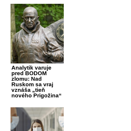
Analytik varuje
pred BODOM
zlomu: Nad
Ruskom sa vraj
vznáša „tieň
nového Prigožina“