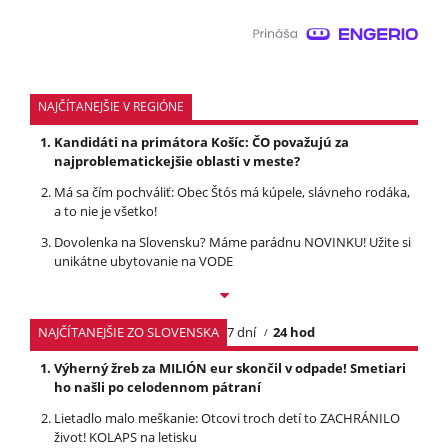
NAJČÍTANEJŠIE V REGIÓNE
Kandidáti na primátora Košíc: ČO považujú za
najproblematickejšie oblasti v meste?
Má sa čím pochváliť: Obec Štós má kúpele, slávneho rodáka,
a to nie je všetko!
Dovolenka na Slovensku? Máme parádnu NOVINKU! Užite si
unikátne ubytovanie na VODE
NAJČÍTANEJŠIE ZO SLOVENSKA
7 dní
24 hod
Výherný žreb za MILIÓN eur skončil v odpade! Smetiari
ho našli po celodennom pátraní
Lietadlo malo meškanie: Otcovi troch detí to ZACHRÁNILO
život! KOLAPS na letisku