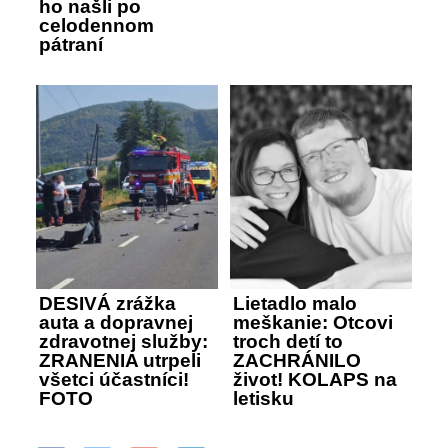
ho našli po
celodennom
pátraní
DESIVÁ zrážka
Lietadlo malo
auta a dopravnej
meškanie: Otcovi
zdravotnej služby:
troch detí to
ZRANENIA utrpeli
ZACHRÁNILO
všetci účastníci!
život! KOLAPS na
FOTO
letisku