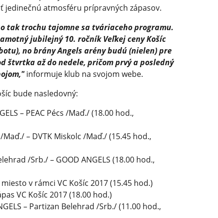
ť jedinečnú atmosféru prípravných zápasov.
oho tak trochu tajomne sa tváriaceho programu.
samotný jubilejný 10. ročník Veľkej ceny Košíc
obotu), no brány Angels arény budú (nielen) pre
d štvrtka až do nedele, pričom prvý a posledný
bojom,"
informuje klub na svojom webe.
ošíc bude nasledovný:
NGELS – PEAC Pécs /Maď./ (18.00 hod.,
s /Maď./ – DVTK Miskolc /Maď./ (15.45 hod.,
 Belehrad /Srb./ – GOOD ANGELS (18.00 hod.,
. miesto v rámci VC Košíc 2017 (15.45 hod.)
zápas VC Košíc 2017 (18.00 hod.)
GELS – Partizan Belehrad /Srb./ (11.00 hod.,