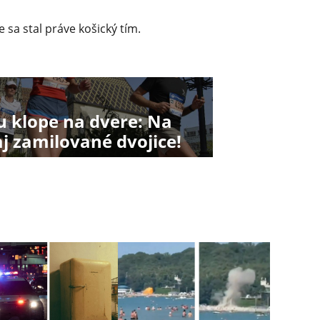
 sa stal práve košický tím.
 klope na dvere: Na
aj zamilované dvojice!