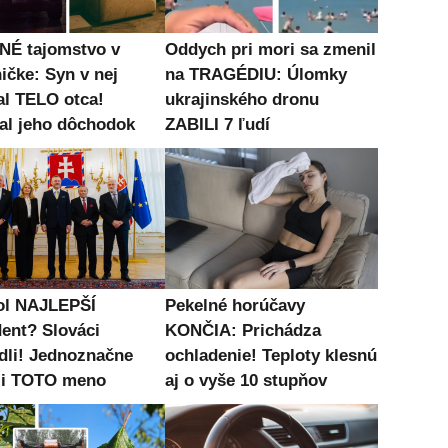
É tajomstvo v
Oddych pri mori sa zmenil
ičke: Syn v nej
na TRAGÉDIU: Úlomky
al TELO otca!
ukrajinského dronu
al jeho dôchodok
ZABILI 7 ľudí
ol NAJLEPŠÍ
Pekelné horúčavy
dent? Slováci
KONČIA: Prichádza
dli! Jednoznačne
ochladenie! Teploty klesnú
li TOTO meno
aj o vyše 10 stupňov