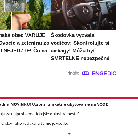
nská obec VARUJE
Škodovka vyzvala
Ovocie a zeleninu zo
vodičov: Skontrolujte si
d NEJEDZTE! Čo sa
airbagy! Môžu byť
?
SMRTEĽNE nebezpečné
dnu NOVINKU! Užite si unikátne ubytovanie na VODE
jú za najproblematickejšie oblasti v meste?
, slávneho rodáka, a to nie je všetko!