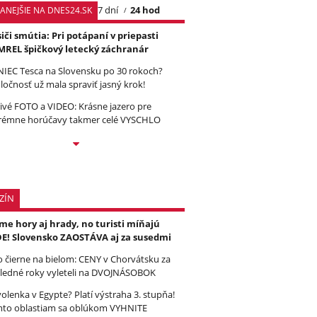
7 dní
24 hod
TANEJŠIE NA DNES24.SK
iči smútia: Pri potápaní v priepasti
REL špičkový letecký záchranár
IEC Tesca na Slovensku po 30 rokoch?
ločnosť už mala spraviť jasný krok!
ivé FOTO a VIDEO: Krásne jazero pre
rémne horúčavy takmer celé VYSCHLO
ZÍN
e hory aj hrady, no turisti míňajú
E! Slovensko ZAOSTÁVA aj za susedmi
to čierne na bielom: CENY v Chorvátsku za
ledné roky vyleteli na DVOJNÁSOBOK
olenka v Egypte? Platí výstraha 3. stupňa!
to oblastiam sa oblúkom VYHNITE