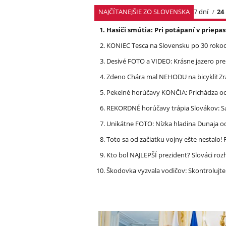
NAJČÍTANEJŠIE ZO SLOVENSKA
7 dní
24
Hasiči smútia: Pri potápaní v priep
KONIEC Tesca na Slovensku po 30 rokoch
Desivé FOTO a VIDEO: Krásne jazero p
Zdeno Chára mal NEHODU na bicykli! Z
Pekelné horúčavy KONČIA: Prichádza och
REKORDNÉ horúčavy trápia Slovákov: Sa
Unikátne FOTO: Nízka hladina Dunaja od
Toto sa od začiatku vojny ešte nestalo
Kto bol NAJLEPŠÍ prezident? Slováci ro
Škodovka vyzvala vodičov: Skontrolujt