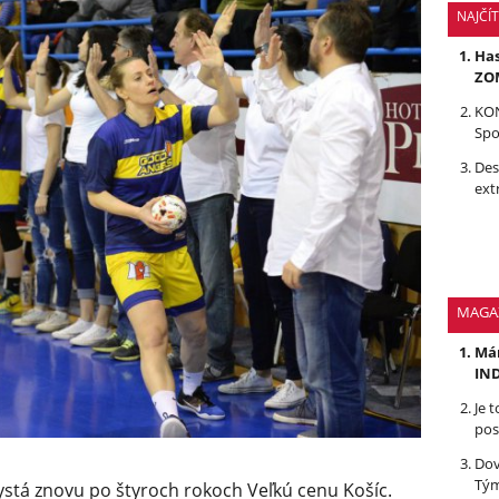
NAJČÍ
Has
ZOM
KON
Spo
Des
ext
MAGA
Mám
IND
Je 
pos
Dov
Tým
stá znovu po štyroch rokoch Veľkú cenu Košíc.