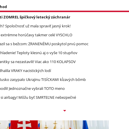
 hod
asti ZOMREL špičkový letecký záchranár
? Spoločnosť už mala spraviť jasný krok!
re extrémne horúčavy takmer celé VYSCHLO
razil sa s bežcom: ZRANENÉMU poskytol prvú pomoc
ladenie! Teploty klesnú aj o vyše 10 stupňov
nitky sa nezastavili! Viac ako 110 KOLAPSOV
halila VRAKY nacistických lodí
! Rusko zasypalo Ukrajinu TISÍCKAMI kĺzavých bômb
zhodli! Jednoznačne vybrali TOTO meno
e si airbagy! Môžu byť SMRTEĽNE nebezpečné