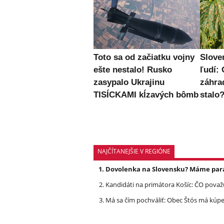
Toto sa od začiatku vojny
Slove
ešte nestalo! Rusko
ľudí: 
zasypalo Ukrajinu
záhra
TISÍCKAMI kĺzavých bômb
stalo
NAJČÍTANEJŠIE V REGIÓNE
Dovolenka na Slovensku? Máme pará
Kandidáti na primátora Košíc: ČO považu
Má sa čím pochváliť: Obec Štós má kúpele