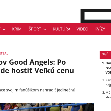
Y
KRIMI
ŠPORT
KULTÚRA
VIDEO
KVÍZY
ETBAL
NAJČÍT
ov Good Angels: Po
Dov
de hostiť Veľkú cenu
NOV
VO
Kan
naj
chce svojim fanúšikom nahradiť jedinečnú
Má 
slá