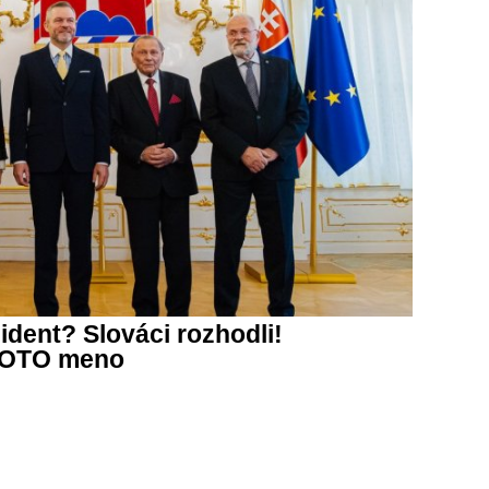
dent? Slováci rozhodli!
 TOTO meno