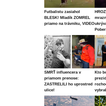
Futbalistu zasiahol
HROZN
BLESK! Mladík ZOMREL
mrazn
priamo na trávniku, VIDEO
ukrýv
Pober
SMRŤ influencera v
Kto b
priamom prenose:
prezi
ZASTRELILI ho uprostred
rozho
ulice!
vybra