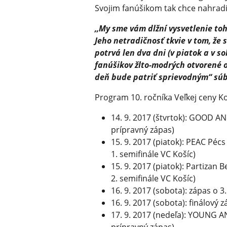
Svojim fanúšikom tak chce nahradi
,,My sme vám dlžní vysvetlenie t
Jeho netradičnosť tkvie v tom, že 
potrvá len dva dni (v piatok a v s
fanúšikov žlto-modrých otvorené o
deň bude patriť sprievodným“ sú
Program 10. ročníka Veľkej ceny K
14. 9. 2017 (štvrtok): GOOD A
prípravný zápas)
15. 9. 2017 (piatok): PEAC Péc
1. semifinále VC Košíc)
15. 9. 2017 (piatok): Partizan
2. semifinále VC Košíc)
16. 9. 2017 (sobota): zápas o 3
16. 9. 2017 (sobota): finálový 
17. 9. 2017 (nedeľa): YOUNG AN