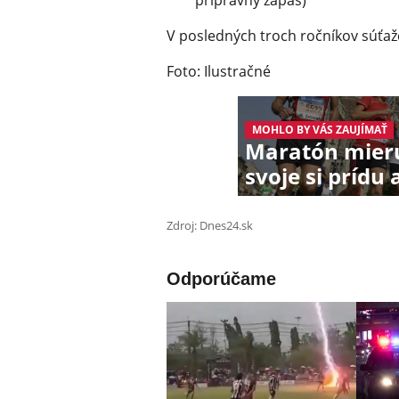
prípravný zápas)
V posledných troch ročníkov súťaže
Foto: Ilustračné
MOHLO BY VÁS ZAUJÍMAŤ
Maratón mieru
svoje si prídu 
Zdroj: Dnes24.sk
Odporúčame