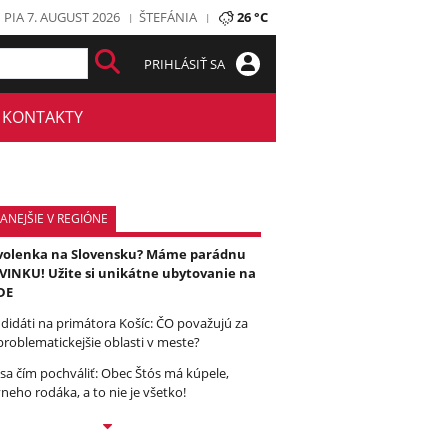
PIA 7. AUGUST 2026
ŠTEFÁNIA
26 °C
PRIHLÁSIŤ SA
KONTAKTY
ANEJŠIE V REGIÓNE
olenka na Slovensku? Máme parádnu
INKU! Užite si unikátne ubytovanie na
DE
didáti na primátora Košíc: ČO považujú za
problematickejšie oblasti v meste?
sa čím pochváliť: Obec Štós má kúpele,
vneho rodáka, a to nie je všetko!