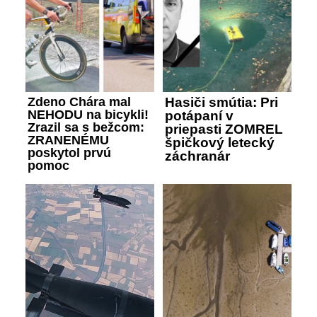
Zdeno Chára mal
Hasiči smútia: Pri
NEHODU na bicykli!
potápaní v
Zrazil sa s bežcom:
priepasti ZOMREL
ZRANENÉMU
špičkový letecký
poskytol prvú
záchranár
pomoc