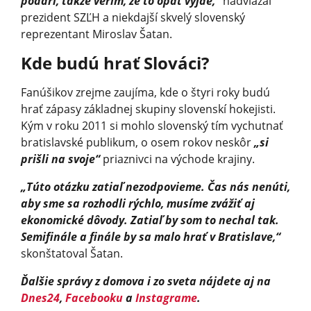
podarí, takže verím, že to opäť vyjde,“
nadviazal
prezident SZĽH a niekdajší skvelý slovenský
reprezentant Miroslav Šatan.
Kde budú hrať Slováci?
Fanúšikov zrejme zaujíma, kde o štyri roky budú
hrať zápasy základnej skupiny slovenskí hokejisti.
Kým v roku 2011 si mohlo slovenský tím vychutnať
bratislavské publikum, o osem rokov neskôr
„si
prišli na svoje“
priaznivci na východe krajiny.
„Túto otázku zatiaľ nezodpovieme. Čas nás nenúti,
aby sme sa rozhodli rýchlo, musíme zvážiť aj
ekonomické dôvody. Zatiaľ by som to nechal tak.
Semifinále a finále by sa malo hrať v Bratislave,“
skonštatoval Šatan.
Ďalšie správy z domova i zo sveta nájdete aj na
Dnes24
,
Facebooku
a
Instagrame
.