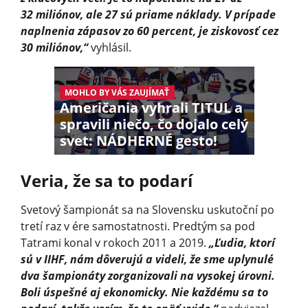
32 miliónov, ale 27 sú priame náklady. V prípade
naplnenia zápasov zo 60 percent, je ziskovosť cez
30 miliónov,“
vyhlásil.
MOHLO BY VÁS ZAUJÍMAŤ
Američania vyhrali TITUL a
spravili niečo, čo dojalo celý
svet: NÁDHERNÉ gesto!
Veria, že sa to podarí
Svetový šampionát sa na Slovensku uskutoční po
tretí raz v ére samostatnosti. Predtým sa pod
Tatrami konal v rokoch 2011 a 2019.
„Ľudia, ktorí
sú v IIHF, nám dôverujú a videli, že sme uplynulé
dva šampionáty zorganizovali na vysokej úrovni.
Boli úspešné aj ekonomicky. Nie každému sa to