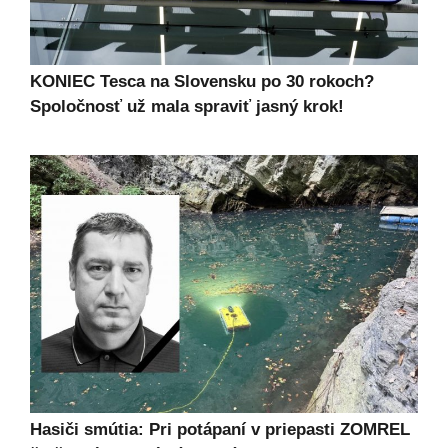
KONIEC Tesca na Slovensku po 30 rokoch?
Spoločnosť už mala spraviť jasný krok!
Hasiči smútia: Pri potápaní v priepasti ZOMREL