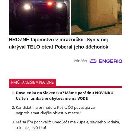
HROZNÉ tajomstvo v mrazničke: Syn v nej
ukrýval TELO otca! Poberal jeho dôchodok
NAJČÍTANEJŠIE V REGIÓNE
Dovolenka na Slovensku? Máme parádnu NOVINKU!
Užite si unikátne ubytovanie na VODE
Kandidáti na primátora Košíc: ČO považujú za
najproblematickejšie oblasti v meste?
Má sa čím pochváliť: Obec Štós má kúpele, slávneho rodáka,
a to nie je všetko!