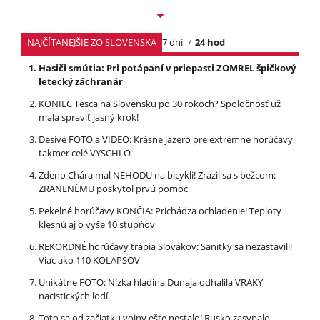
NAJČÍTANEJŠIE ZO SLOVENSKA
7 dní
24 hod
Hasiči smútia: Pri potápaní v priepasti ZOMREL špičkový
letecký záchranár
KONIEC Tesca na Slovensku po 30 rokoch? Spoločnosť už
mala spraviť jasný krok!
Desivé FOTO a VIDEO: Krásne jazero pre extrémne horúčavy
takmer celé VYSCHLO
Zdeno Chára mal NEHODU na bicykli! Zrazil sa s bežcom:
ZRANENÉMU poskytol prvú pomoc
Pekelné horúčavy KONČIA: Prichádza ochladenie! Teploty
klesnú aj o vyše 10 stupňov
REKORDNÉ horúčavy trápia Slovákov: Sanitky sa nezastavili!
Viac ako 110 KOLAPSOV
Unikátne FOTO: Nízka hladina Dunaja odhalila VRAKY
nacistických lodí
Toto sa od začiatku vojny ešte nestalo! Rusko zasypalo