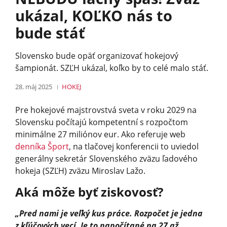
ukázal, KOĽKO nás to
bude stáť
Slovensko bude opäť organizovať hokejový
šampionát. SZĽH ukázal, koľko by to celé malo stáť.
28. máj 2025
HOKEJ
Pre hokejové majstrovstvá sveta v roku 2029 na
Slovensku počítajú kompetentní s rozpočtom
minimálne 27 miliónov eur. Ako referuje web
denníka Šport
, na tlačovej konferencii to uviedol
generálny sekretár Slovenského zväzu ľadového
hokeja (SZĽH) zväzu Miroslav Lažo.
Aká môže byť ziskovosť?
„Pred nami je veľký kus práce. Rozpočet je jedna
z kľúčových vecí. Je to napočítané na 27 až