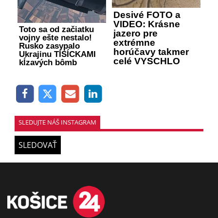
Desivé FOTO a
VIDEO: Krásne
Toto sa od začiatku
jazero pre
vojny ešte nestalo!
extrémne
Rusko zasypalo
horúčavy takmer
Ukrajinu TISÍCKAMI
celé VYSCHLO
kĺzavých bômb
SLEDUJTE NÁŠ INSTAGRAM
SLEDOVAŤ