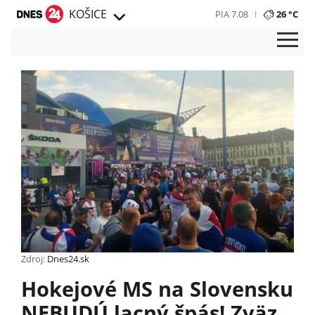
KOŠICE
PIA 7.08
26 °C
Zdroj:
Dnes24.sk
Hokejové MS na Slovensku
NEBUDÚ lacný špás! Zväz