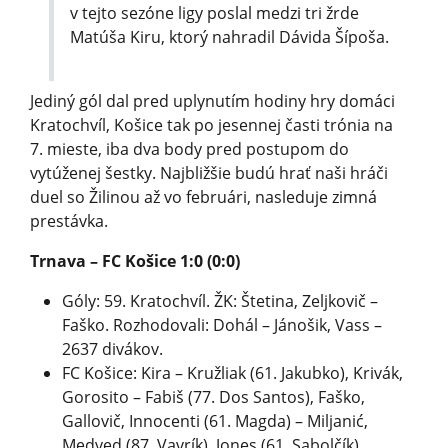
v tejto sezóne ligy poslal medzi tri žrde
Matúša Kiru, ktorý nahradil Dávida Šípoša.
Jediný gól dal pred uplynutím hodiny hry domáci
Kratochvíl, Košice tak po jesennej časti trónia na
7. mieste, iba dva body pred postupom do
vytúženej šestky. Najbližšie budú hrať naši hráči
duel so Žilinou až vo februári, nasleduje zimná
prestávka.
Trnava – FC Košice 1:0 (0:0)
Góly: 59. Kratochvíl. ŽK: Štetina, Zeljkovič –
Faško. Rozhodovali: Dohál – Jánošik, Vass –
2637 divákov.
FC Košice: Kira – Kružliak (61. Jakubko), Krivák,
Gorosito – Fabiš (77. Dos Santos), Faško,
Gallovič, Innocenti (61. Magda) – Miljanić,
Medved (87. Vavrík), Jones (61. Sabolčík).