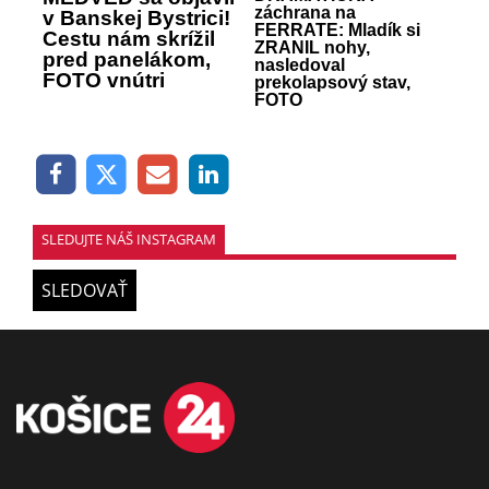
záchrana na
v Banskej Bystrici!
FERRATE: Mladík si
Cestu nám skrížil
ZRANIL nohy,
pred panelákom,
nasledoval
FOTO vnútri
prekolapsový stav,
FOTO
SLEDUJTE NÁŠ INSTAGRAM
SLEDOVAŤ