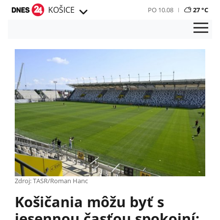
KOŠICE
PO 10.08
27 °C
Zdroj: TASR/Roman Hanc
Košičania môžu byť s
jesennou časťou spokojní: