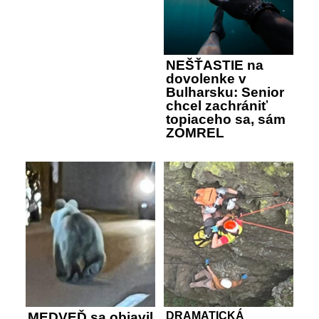
NEŠŤASTIE na
dovolenke v
Bulharsku: Senior
chcel zachrániť
topiaceho sa, sám
ZOMREL
MEDVEĎ sa objavil
DRAMATICKÁ