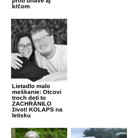
proti únave aj
kŕčom
Lietadlo malo
meškanie: Otcovi
troch detí to
ZACHRÁNILO
život! KOLAPS na
letisku