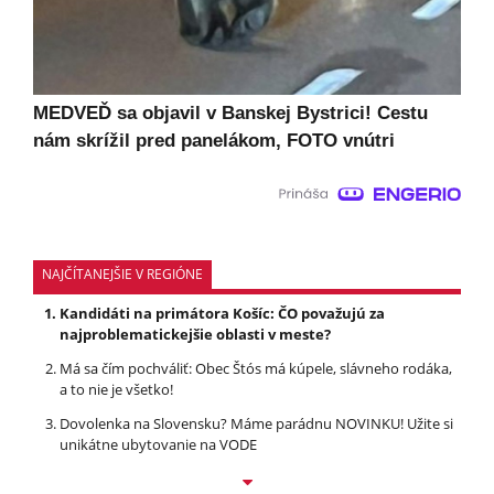
MEDVEĎ sa objavil v Banskej Bystrici! Cestu
nám skrížil pred panelákom, FOTO vnútri
NAJČÍTANEJŠIE V REGIÓNE
Kandidáti na primátora Košíc: ČO považujú za
najproblematickejšie oblasti v meste?
Má sa čím pochváliť: Obec Štós má kúpele, slávneho rodáka,
a to nie je všetko!
Dovolenka na Slovensku? Máme parádnu NOVINKU! Užite si
unikátne ubytovanie na VODE