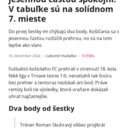
V tabuľke sú na solídnom
7. mieste
Do prvej šestky im chýbajú dva body. Košičania sa s
jesennou časťou rozlúčili prehrou, no sú na tom
lepšie ako vlani.
16. december 2024
Ľubomír Hudačko
FUTBAL
Futbalisti košického FC prehrali v stretnutí 18. kola
Niké ligy v Trnave tesne 1:0, nenatiahli tak šnúru
bez prehier a tentoraz nezískali ani bod. Práve
remízy boli tie výsledky, ktoré vraňare dokázali
uhrať najčastejšie.
Dva body od šestky
Tréner Roman Skuhravý vôbec prvýkrát