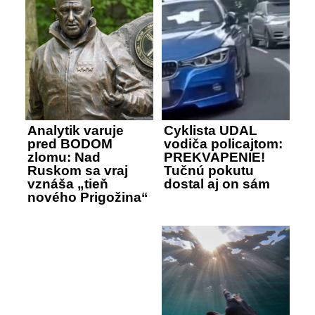
Analytik varuje
Cyklista UDAL
pred BODOM
vodiča policajtom:
zlomu: Nad
PREKVAPENIE!
Ruskom sa vraj
Tučnú pokutu
vznáša „tieň
dostal aj on sám
nového Prigožina“