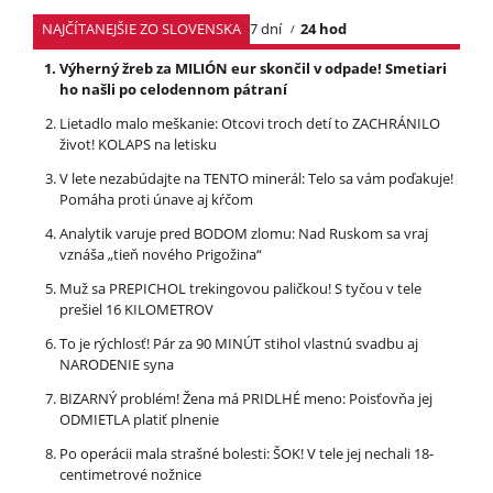
NAJČÍTANEJŠIE ZO SLOVENSKA
7 dní
24 hod
Výherný žreb za MILIÓN eur skončil v odpade! Smetiari
ho našli po celodennom pátraní
Lietadlo malo meškanie: Otcovi troch detí to ZACHRÁNILO
život! KOLAPS na letisku
V lete nezabúdajte na TENTO minerál: Telo sa vám poďakuje!
Pomáha proti únave aj kŕčom
Analytik varuje pred BODOM zlomu: Nad Ruskom sa vraj
vznáša „tieň nového Prigožina“
Muž sa PREPICHOL trekingovou paličkou! S tyčou v tele
prešiel 16 KILOMETROV
To je rýchlosť! Pár za 90 MINÚT stihol vlastnú svadbu aj
NARODENIE syna
BIZARNÝ problém! Žena má PRIDLHÉ meno: Poisťovňa jej
ODMIETLA platiť plnenie
Po operácii mala strašné bolesti: ŠOK! V tele jej nechali 18-
centimetrové nožnice