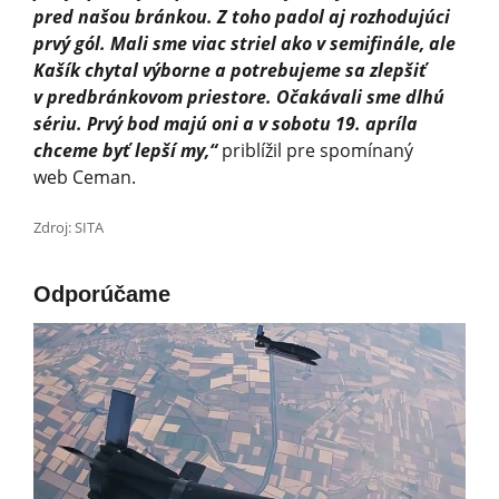
pred našou bránkou. Z toho padol aj rozhodujúci
prvý gól. Mali sme viac striel ako v semifinále, ale
Kašík chytal výborne a potrebujeme sa zlepšiť
v predbránkovom priestore. Očakávali sme dlhú
sériu. Prvý bod majú oni a v sobotu 19. apríla
chceme byť lepší my,“
priblížil pre spomínaný
web Ceman.
Zdroj: SITA
Odporúčame