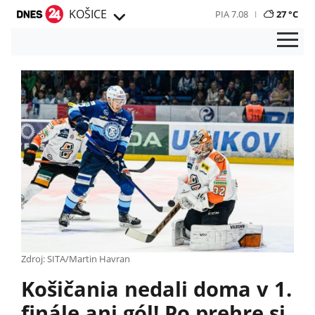
KOŠICE
PIA 7.08
27 °C
Zdroj: SITA/Martin Havran
Košičania nedali doma v 1.
finále ani gól! Po prehre si