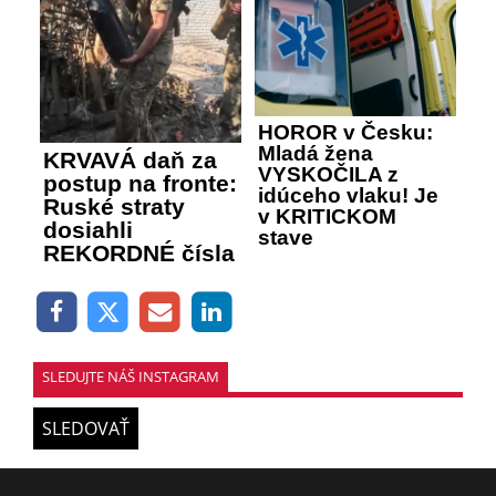
HOROR v Česku:
Mladá žena
KRVAVÁ daň za
VYSKOČILA z
postup na fronte:
idúceho vlaku! Je
Ruské straty
v KRITICKOM
dosiahli
stave
REKORDNÉ čísla
SLEDUJTE NÁŠ INSTAGRAM
SLEDOVAŤ