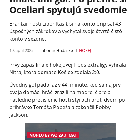
Oceliari spytujú svedomie
Brankár hostí Libor Kašík si na konto pripísal 43
úspešných zákrokov a vychytal svoje štvrté čisté
konto v sezóne.
19. apríl 2025
Ľubomír Hudačko
HOKEJ
Prvý zápas finále hokejovej Tipos extraligy vyhrala
Nitra, ktorá domáce Košice zdolala 2:0.
Úvodný gól padol až v 44. minúte, keď sa najprv
dvaja domáci hráči zrazili na modrej čiare a
následné prečíslenie hostí štyroch proti dvom po
prihrávke Tomáša Pobežala zakončil Robby
Jackson.
MOHLO BY VÁS ZAUJÍMAŤ