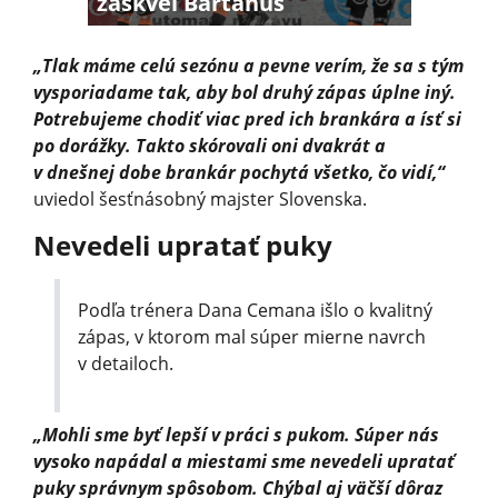
zaskvel Bartánus
„Tlak máme celú sezónu a pevne verím, že sa s tým
vysporiadame tak, aby bol druhý zápas úplne iný.
Potrebujeme chodiť viac pred ich brankára a ísť si
po dorážky. Takto skórovali oni dvakrát a
v dnešnej dobe brankár pochytá všetko, čo vidí,“
uviedol šesťnásobný majster Slovenska.
Nevedeli upratať puky
Podľa trénera Dana Cemana išlo o kvalitný
zápas, v ktorom mal súper mierne navrch
v detailoch.
„Mohli sme byť lepší v práci s pukom. Súper nás
vysoko napádal a miestami sme nevedeli upratať
puky správnym spôsobom. Chýbal aj väčší dôraz