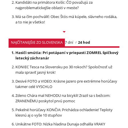
Kandidáti na primátora Košíc: ČO považujú za
najproblematickejšie oblasti v meste?
Má sa čím pochváliť: Obec Štós má kúpele, slávneho rodáka,
a to nie je všetko!
NAJČÍTANEJŠIE ZO SLOVENSKA
7 dní
24 hod
Hasiči smútia: Pri potápaní v priepasti ZOMREL špičkový
letecký záchranár
KONIEC Tesca na Slovensku po 30 rokoch? Spoločnosť už
mala spraviť jasný krok!
Desivé FOTO a VIDEO: Krásne jazero pre extrémne horúčavy
takmer celé VYSCHLO
Zdeno Chára mal NEHODU na bicykli! Zrazil sa s bežcom:
ZRANENÉMU poskytol prvú pomoc
Pekelné horúčavy KONČIA: Prichádza ochladenie! Teploty
klesnú aj o vyše 10 stupňov
Unikátne FOTO: Nízka hladina Dunaja odhalila VRAKY