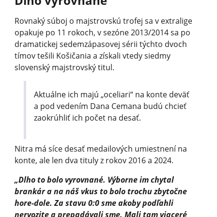
Dlho vyrovnané
Rovnaký súboj o majstrovskú trofej sa v extralige
opakuje po 11 rokoch, v sezóne 2013/2014 sa po
dramatickej sedemzápasovej sérii týchto dvoch
tímov tešili Košičania a získali vtedy siedmy
slovenský majstrovský titul.
Aktuálne ich majú „oceliari“ na konte deväť
a pod vedením Dana Cemana budú chcieť
zaokrúhliť ich počet na desať.
Nitra má síce desať medailových umiestnení na
konte, ale len dva tituly z rokov 2016 a 2024.
„Dlho to bolo vyrovnané. Výborne im chytal
brankár a na náš vkus to bolo trochu zbytočne
hore-dole. Za stavu 0:0 sme akoby podľahli
nervozite a prepadávali sme. Mali tam viaceré