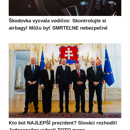
Škodovka vyzvala vodičov: Skontrolujte si
airbagy! Môžu byť SMRTEĽNE nebezpečné
Kto bol NAJLEPŠÍ prezident? Slováci rozhodli!