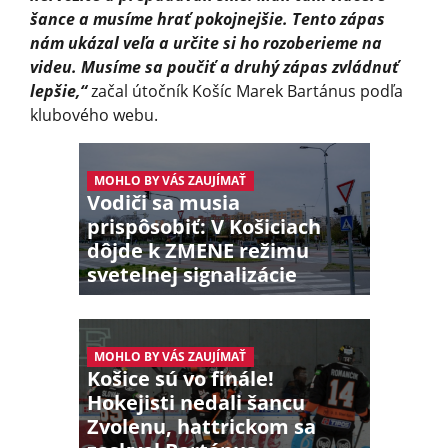
šance a musíme hrať pokojnejšie. Tento zápas
nám ukázal veľa a určite si ho rozoberieme na
videu. Musíme sa poučiť a druhý zápas zvládnuť
lepšie,“
začal útočník Košíc Marek Bartánus podľa
klubového webu.
MOHLO BY VÁS ZAUJÍMAŤ
Vodiči sa musia
prispôsobiť: V Košiciach
dôjde k ZMENE režimu
svetelnej signalizácie
MOHLO BY VÁS ZAUJÍMAŤ
Košice sú vo finále!
Hokejisti nedali šancu
Zvolenu, hattrickom sa