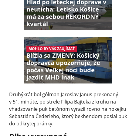
Hlad po leteckej doprave v
neutícha: Letisko Košice
má za sebou REKORDNÝ
kvartál
MOHLO BY VÁS ZAUJÍMAŤ
Blížia sa ZMENY: Košický
dopravca upozorňuje, že
počas Veľkej noci bude
jazdiť MHD inak
Druhýkrát bol gólman Jaroslav Janus prekonaný
v 51. minúte, po strele Filipa Bajteka z kruhu na
vhadzovanie puk betónom vyrazil rovno na hokejku
Sebastiána Čederleho, ktorý bekhendom poslal puk
do odkrytej bránky.