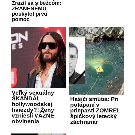
Zrazil sa s bežcom:
ZRANENÉMU
poskytol prvú
pomoc
Veľký sexuálny
ŠKANDÁL
Hasiči smútia: Pri
hollywoodskej
potápaní v
hviezdy?! Ženy
priepasti ZOMREL
vzniesli VÁŽNE
špičkový letecký
obvinenia
záchranár