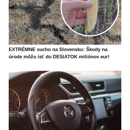
EXTRÉMNE sucho na Slovensku: Škody na
úrode môžu ísť do DESIATOK miliónov eur!