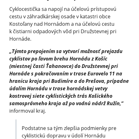
Cyklocestička sa napojí na účelovú prístupovú
cestu v záhradkárskej osade v katastri obce
Kostoľany nad Hornádom a na účelovú cestu
k čistiarni odpadových vôd pri Družstevnej pri
Hornáde.
„Týmto prepojením sa vytvorí možnosť prejazdu
cyklistov po ľavom brehu Hornádu z Košíc
(miestnej časti Ťahanovce) do Družstevnej pri
Hornáde s pokračovaním v trase Eurovelo 11 na
hranicu kraja pri Budimíre a do Prešova, prípadne
údolím Hornádu v trase hornádskej vetvy
kostrovej siete cyklistických trás Košického
samosprávneho kraja až po vodnú nádrž Ružín,“
informoval kraj.
Podstatne sa tým zlepšia podmienky pre
cyklistickú dopravu v údolí Hornádu