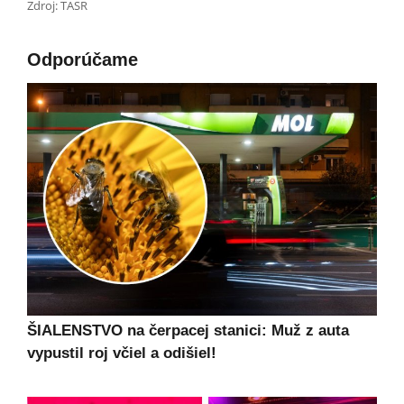
Zdroj: TASR
Odporúčame
ŠIALENSTVO na čerpacej stanici: Muž z auta
vypustil roj včiel a odišiel!