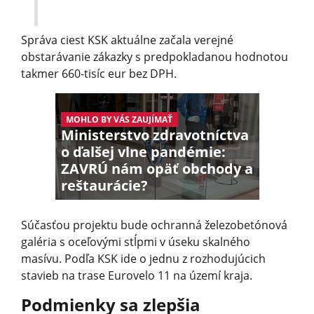
Správa ciest KSK aktuálne začala verejné
obstarávanie zákazky s predpokladanou hodnotou
takmer 660-tisíc eur bez DPH.
MOHLO BY VÁS ZAUJÍMAŤ
Ministerstvo zdravotníctva
o ďalšej vlne pandémie:
ZAVRÚ nám opäť obchody a
reštaurácie?
Súčasťou projektu bude ochranná železobetónová
galéria s oceľovými stĺpmi v úseku skalného
masívu. Podľa KSK ide o jednu z rozhodujúcich
stavieb na trase Eurovelo 11 na území kraja.
Podmienky sa zlepšia