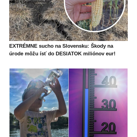
EXTRÉMNE sucho na Slovensku: Škody na
úrode môžu ísť do DESIATOK miliónov eur!