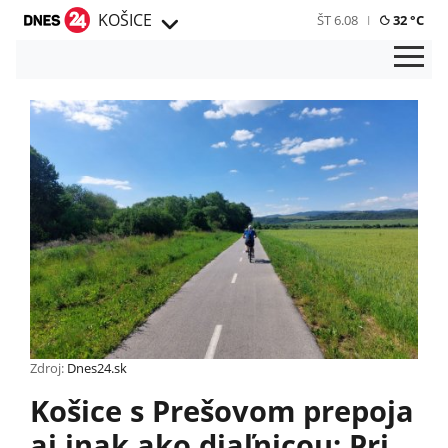
KOŠICE
ŠT 6.08
32 °C
Zdroj:
Dnes24.sk
Košice s Prešovom prepoja
aj inak ako diaľnicou: Pri