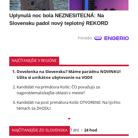
Uplynulá noc bola NEZNESITEĽNÁ: Na
Slovensku padol nový teplotný REKORD
NAJČÍTANEJŠIE V REGIÓNE
Dovolenka na Slovensku? Máme parádnu NOVINKU!
Užite si unikátne ubytovanie na VODE
Kandidáti na primátora Košíc: ČO považujú za
najproblematickejšie oblasti v meste?
Kandidáti na post primátora Košíc OTVORENE: Na týchto
témach sa ZHODLI
NAJČÍTANEJŠIE ZO SLOVENSKA
7 dní
24 hod