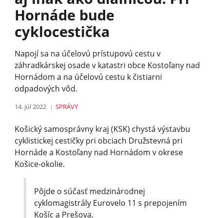
Hornáde bude
cyklocestička
Napojí sa na účelovú prístupovú cestu v
záhradkárskej osade v katastri obce Kostoľany nad
Hornádom a na účelovú cestu k čistiarni
odpadových vôd.
14. júl 2022
SPRÁVY
Košický samosprávny kraj (KSK) chystá výstavbu
cyklistickej cestičky pri obciach Družstevná pri
Hornáde a Kostoľany nad Hornádom v okrese
Košice-okolie.
Pôjde o súčasť medzinárodnej
cyklomagistrály Eurovelo 11 s prepojením
Košíc a Prešova.