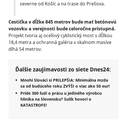
severne od Košíc a na trase do Prešova.
Cestička v dĺžke 845 metrov bude mať betónovú
vozovku a verejnosti bude celoročne prístupná.
Projekt tvoria aj oceľový cyklistický most s dĺžkou
18,4 metra a ochranná galéria v skalnom masíve
dlhá 54 metrov.
Ďalšie zaujímavosti zo siete Dnes24:
Mnohí Slováci si PRILEPŠIA: Minimálna mzda
sa od budúceho roku ZVÝŠI o viac ako 50 eur!
Príde 300 ľudí o prácu u jediného výrobcu
hliníka na Slovensku? Sulík hovorí o
KATASTROFE!