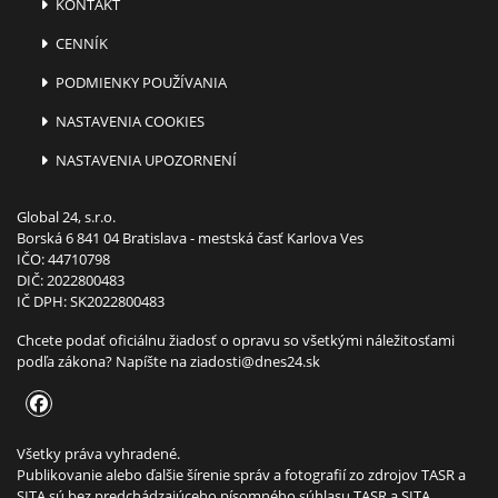
KONTAKT
CENNÍK
PODMIENKY POUŽÍVANIA
NASTAVENIA COOKIES
NASTAVENIA UPOZORNENÍ
Global 24, s.r.o.
Borská 6 841 04 Bratislava - mestská časť Karlova Ves
IČO: 44710798
DIČ: 2022800483
IČ DPH: SK2022800483
Chcete podať oficiálnu žiadosť o opravu so všetkými náležitosťami
podľa zákona? Napíšte na
ziadosti@dnes24.sk
Všetky práva vyhradené.
Publikovanie alebo ďalšie šírenie správ a fotografií zo zdrojov TASR a
SITA sú bez predchádzajúceho písomného súhlasu TASR a SITA