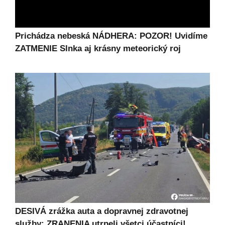
Prichádza nebeská NÁDHERA: POZOR! Uvidíme
ZATMENIE Slnka aj krásny meteorický roj
DESIVÁ zrážka auta a dopravnej zdravotnej
služby: ZRANENIA utrpeli všetci účastníci!