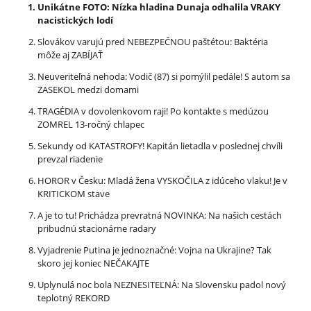
Unikátne FOTO: Nízka hladina Dunaja odhalila VRAKY
nacistických lodí
Slovákov varujú pred NEBEZPEČNOU paštétou: Baktéria
môže aj ZABÍJAŤ
Neuveriteľná nehoda: Vodič (87) si pomýlil pedále! S autom sa
ZASEKOL medzi domami
TRAGÉDIA v dovolenkovom raji! Po kontakte s medúzou
ZOMREL 13-ročný chlapec
Sekundy od KATASTROFY! Kapitán lietadla v poslednej chvíli
prevzal riadenie
HOROR v Česku: Mladá žena VYSKOČILA z idúceho vlaku! Je v
KRITICKOM stave
A je to tu! Prichádza prevratná NOVINKA: Na našich cestách
pribudnú stacionárne radary
Vyjadrenie Putina je jednoznačné: Vojna na Ukrajine? Tak
skoro jej koniec NEČAKAJTE
Uplynulá noc bola NEZNESITEĽNÁ: Na Slovensku padol nový
teplotný REKORD