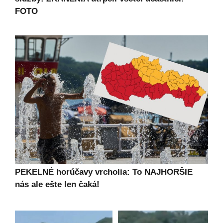
FOTO
PEKELNÉ horúčavy vrcholia: To NAJHORŠIE
nás ale ešte len čaká!