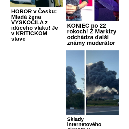
HOROR v Česku:
Mladá žena
VYSKOČILA z
KONIEC po 22
idúceho vlaku! Je
rokoch! Z Markízy
v KRITICKOM
odchádza ďalší
stave
známy moderátor
Sklady
internetového