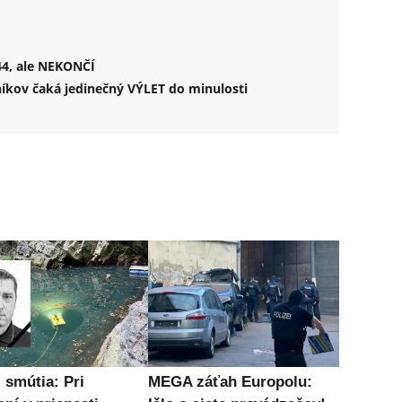
44, ale NEKONČÍ
vníkov čaká jedinečný VÝLET do minulosti
 smútia: Pri
MEGA záťah Europolu: