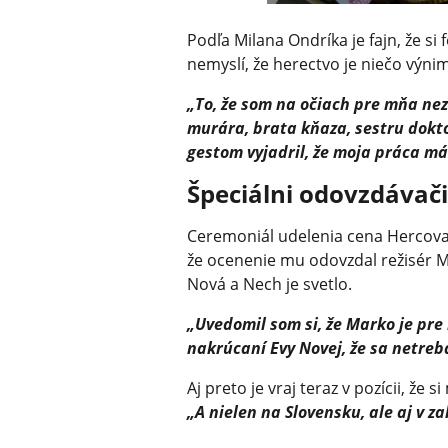
Podľa Milana Ondríka je fajn, že si 
nemyslí, že herectvo je niečo výni
„To, že som na očiach pre mňa n
murára, brata kňaza, sestru dokto
gestom vyjadril, že moja práca má
Špeciálni odovzdávači
Ceremoniál udelenia cena Hercova 
že ocenenie mu odovzdal režisér Ma
Nová a Nech je svetlo.
„Uvedomil som si, že Marko je pre
nakrúcaní Evy Novej, že sa netreb
Aj preto je vraj teraz v pozícii, že
„A nielen na Slovensku, ale aj v za