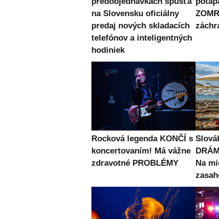
predobjednávkach spúšťa
potápa
na Slovensku oficiálny
ZOMRE
predaj nových skladacích
záchr
telefónov a inteligentných
hodiniek
Rocková legenda KONČÍ s
Slová
koncertovaním! Má vážne
DRÁMU
zdravotné PROBLÉMY
Na mi
zasah