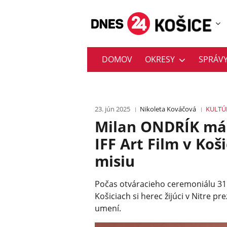
DOMOV
OKRESY
SPRÁV
23. jún 2025
Nikoleta Kováčová
KULTÚ
Milan ONDRÍK má 
IFF Art Film v Koš
misiu
Počas otváracieho ceremoniálu 31. 
Košiciach si herec žijúci v Nitre 
umení.