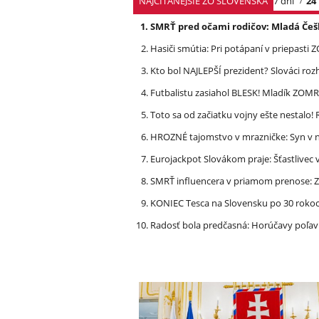
NAJČÍTANEJŠIE ZO SLOVENSKA
7 dní
24
SMRŤ pred očami rodičov: Mladá Češ
Hasiči smútia: Pri potápaní v priepasti
Kto bol NAJLEPŠÍ prezident? Slováci ro
Futbalistu zasiahol BLESK! Mladík ZOM
Toto sa od začiatku vojny ešte nestalo
HROZNÉ tajomstvo v mrazničke: Syn v n
Eurojackpot Slovákom praje: Šťastliv
SMRŤ influencera v priamom prenose: ZA
KONIEC Tesca na Slovensku po 30 rokoch
Radosť bola predčasná: Horúčavy poľavi