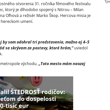
Tým
ostného otvorenia 31. ročníka filmového festivalu
rec, ktorý je dlhodobo spojený s Nitrou – Milan
ana Oľhová a režisér Marko Škop. Hercova misia je
v hereckom umení.
j by som odohral tri predstavenia, možno aj 4–5
Rád sa skrývam za postavy, ktoré hrám,“
uviedol
k.
l v metropole východu.
„Toto mesto mám naozaj
lil ŠTEDROSŤ rodičov:
deťom do dospelosti
-tisíc eur