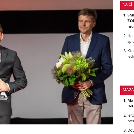
NAJČÍ
SMR
ZOM
me
Has
špi
Kto
Jed
MAGA
Mám
IND
Je 
pos
Dov