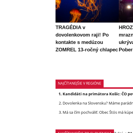
TRAGÉDIA v
HROZN
dovolenkovom raji! Po
mrazn
kontakte s medúzou
ukrýv
ZOMREL 13-ročný chlapec
Pober
NAJČÍTANEJŠIE V REGIÓNE
Kandidáti na primátora Košíc: ČO po
Dovolenka na Slovensku? Máme parádnu
Má sa čím pochváliť: Obec Štós má kúpele