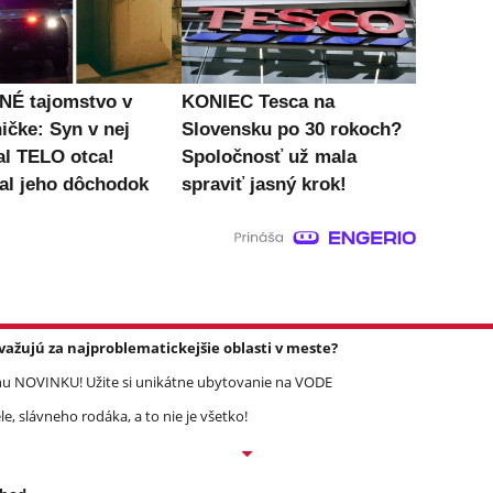
É tajomstvo v
KONIEC Tesca na
ičke: Syn v nej
Slovensku po 30 rokoch?
al TELO otca!
Spoločnosť už mala
al jeho dôchodok
spraviť jasný krok!
važujú za najproblematickejšie oblasti v meste?
 NOVINKU! Užite si unikátne ubytovanie na VODE
, slávneho rodáka, a to nie je všetko!