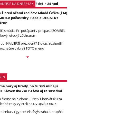
7 dní
24 hod
TANEJŠIE NA DNES24.SK
Ť pred očami rodičov: Mladá Češka (†14)
RELA počas túry! Padala DESIATKY
trov
iči smútia: Pri potápaní v priepasti ZOMREL
čkový letecký záchranár
 bol NAJLEPŠÍ prezident? Slováci rozhodli!
noznačne vybrali TOTO meno
ZÍN
e hory aj hrady, no turisti míňajú
E! Slovensko ZAOSTÁVA aj za susedmi
to čierne na bielom: CENY v Chorvátsku za
ledné roky vyleteli na DVOJNÁSOBOK
olenka v Egypte? Platí výstraha 3. stupňa!