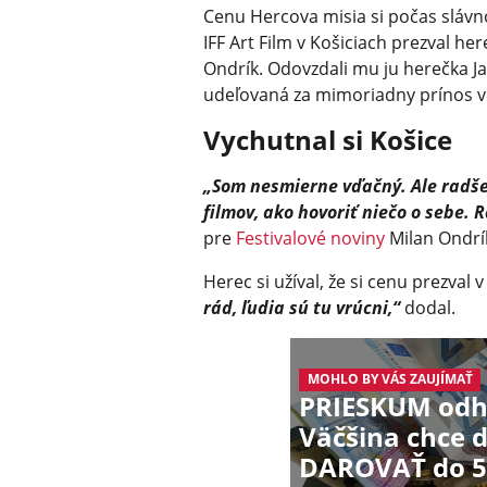
Cenu Hercova misia si počas slávn
IFF Art Film v Košiciach prezval he
Ondrík. Odovzdali mu ju herečka J
udeľovaná za mimoriadny prínos 
Vychutnal si Košice
„Som nesmierne vďačný. Ale radše
filmov, ako hovoriť niečo o sebe. 
pre
Festivalové noviny
Milan Ondrí
Herec si užíval, že si cenu prezva
rád, ľudia sú tu vrúcni,“
dodal.
MOHLO BY VÁS ZAUJÍMAŤ
PRIESKUM odha
Väčšina chce 
DAROVAŤ do 50