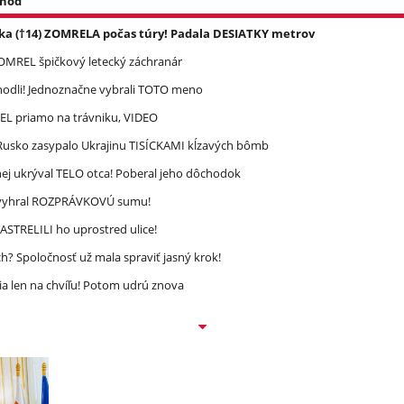
 hod
ka (†14) ZOMRELA počas túry! Padala DESIATKY metrov
 ZOMREL špičkový letecký záchranár
zhodli! Jednoznačne vybrali TOTO meno
REL priamo na trávniku, VIDEO
! Rusko zasypalo Ukrajinu TISÍCKAMI kĺzavých bômb
ej ukrýval TELO otca! Poberal jeho dôchodok
ec vyhral ROZPRÁVKOVÚ sumu!
STRELILI ho uprostred ulice!
? Spoločnosť už mala spraviť jasný krok!
a len na chvíľu! Potom udrú znova