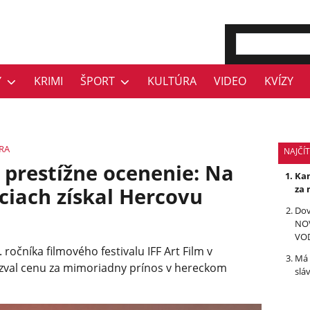
Y
KRIMI
ŠPORT
KULTÚRA
VIDEO
KVÍZY
RA
NAJČÍT
prestížne ocenenie: Na
Kan
iciach získal Hercovu
za 
Dov
NOV
VO
ročníka filmového festivalu IFF Art Film v
Má 
prezval cenu za mimoriadny prínos v hereckom
slá