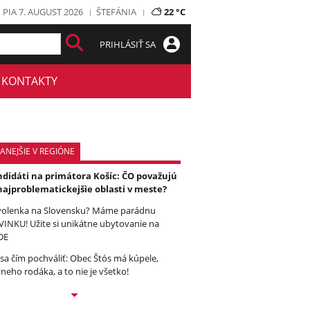
PIA 7. AUGUST 2026
ŠTEFÁNIA
22 °C
PRIHLÁSIŤ SA
KONTAKTY
ANEJŠIE V REGIÓNE
didáti na primátora Košíc: ČO považujú
najproblematickejšie oblasti v meste?
olenka na Slovensku? Máme parádnu
INKU! Užite si unikátne ubytovanie na
DE
sa čím pochváliť: Obec Štós má kúpele,
vneho rodáka, a to nie je všetko!