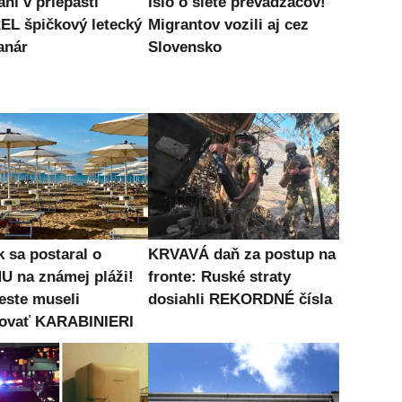
ní v priepasti
Išlo o siete prevádzačov!
L špičkový letecký
Migrantov vozili aj cez
anár
Slovensko
k sa postaral o
KRVAVÁ daň za postup na
 na známej pláži!
fronte: Ruské straty
este museli
dosiahli REKORDNÉ čísla
ovať KARABINIERI