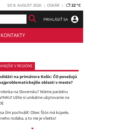
SO 8. AUGUST 2026
OSKÁR
22 °C
PRIHLÁSIŤ SA
KONTAKTY
ANEJŠIE V REGIÓNE
didáti na primátora Košíc: ČO považujú
najproblematickejšie oblasti v meste?
olenka na Slovensku? Máme parádnu
INKU! Užite si unikátne ubytovanie na
DE
sa čím pochváliť: Obec Štós má kúpele,
vneho rodáka, a to nie je všetko!