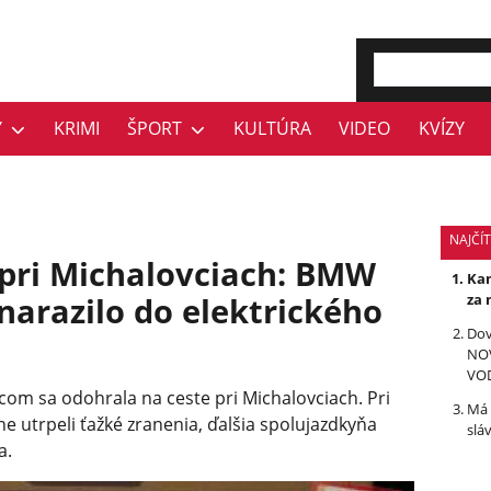
Y
KRIMI
ŠPORT
KULTÚRA
VIDEO
KVÍZY
NAJČÍT
pri Michalovciach: BMW
Kan
 narazilo do elektrického
za 
Dov
NOV
VO
om sa odohrala na ceste pri Michalovciach. Pri
Má 
ne utrpeli ťažké zranenia, ďalšia spolujazdkyňa
slá
a.