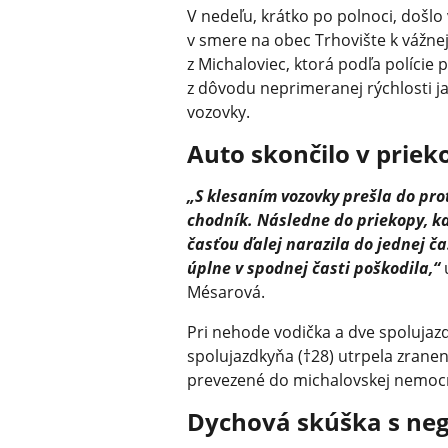
V nedeľu, krátko po polnoci, došlo
v smere na obec Trhovište k vážne
z Michaloviec, ktorá podľa polície
z dôvodu neprimeranej rýchlosti j
vozovky.
Auto skončilo v priek
„S klesaním vozovky prešla do pro
chodník. Následne do priekopy, k
časťou ďalej narazila do jednej ča
úplne v spodnej časti poškodila,“
u
Mésarová.
Pri nehode vodička a dve spolujazdk
spolujazdkyňa (†28) utrpela zrane
prevezené do michalovskej nemoc
Dychová skúška s ne