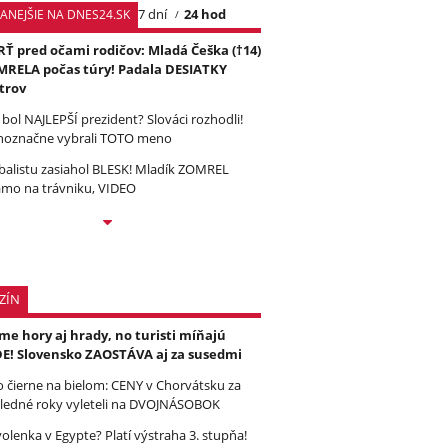
7 dní
24 hod
TANEJŠIE NA DNES24.SK
Ť pred očami rodičov: Mladá Češka (†14)
RELA počas túry! Padala DESIATKY
trov
 bol NAJLEPŠÍ prezident? Slováci rozhodli!
noznačne vybrali TOTO meno
balistu zasiahol BLESK! Mladík ZOMREL
amo na trávniku, VIDEO
ZÍN
e hory aj hrady, no turisti míňajú
E! Slovensko ZAOSTÁVA aj za susedmi
to čierne na bielom: CENY v Chorvátsku za
ledné roky vyleteli na DVOJNÁSOBOK
olenka v Egypte? Platí výstraha 3. stupňa!