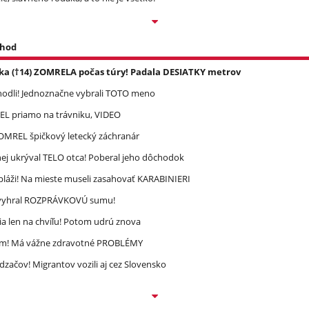
 hod
ka (†14) ZOMRELA počas túry! Padala DESIATKY metrov
zhodli! Jednoznačne vybrali TOTO meno
REL priamo na trávniku, VIDEO
 ZOMREL špičkový letecký záchranár
ej ukrýval TELO otca! Poberal jeho dôchodok
pláži! Na mieste museli zasahovať KARABINIERI
ec vyhral ROZPRÁVKOVÚ sumu!
a len na chvíľu! Potom udrú znova
ím! Má vážne zdravotné PROBLÉMY
dzačov! Migrantov vozili aj cez Slovensko