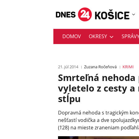
DOMOV
OKRESY
SPRÁV
21. júl 2014
Zuzana Ročeňová
KRIMI
Smrteľná nehoda 
vyletelo z cesty a
stĺpu
Dopravná nehoda s tragickým konc
nešťastí vodička a dve spolujazdky
(†28) na mieste zraneniam podľahl