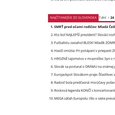
NAJČÍTANEJŠIE ZO SLOVENSKA
7 dní
24
SMRŤ pred očami rodičov: Mladá Češ
Kto bol NAJLEPŠÍ prezident? Slováci ro
Futbalistu zasiahol BLESK! Mladík ZOM
Hasiči smútia: Pri potápaní v priepasti
HROZNÉ tajomstvo v mrazničke: Syn v n
Slovák sa postaral o DRÁMU na známej 
Eurojackpot Slovákom praje: Šťastliv
Radosť bola predčasná: Horúčavy poľavi
Rocková legenda KONČÍ s koncertovan
MEGA záťah Europolu: Išlo o siete prevá