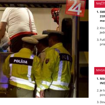
NAJČÍ
SMR
ZOM
me
Kto
Jed
Fut
pri
MAGA
Mám
IND
Je 
pos
Dov