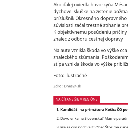
Ako ďalej uviedla hovorkyňa Mésa
dychovej skúške na zistenie požit
príslušník Okresného dopravného i
súvislosti začal trestné stíhanie p
K objektívnemu posúdeniu príčiny 
znalec z odboru cestnej dopravy
Na aute vznikla škoda vo výške cca 1
znaleckého skúmania. Poškodením
stĺpa vznikla škoda vo výške pribli
Foto: ilustračné
Zdroj: Dnes24.sk
NAJČÍTANEJŠIE V REGIÓNE
Kandidáti na primátora Košíc: ČO po
Dovolenka na Slovensku? Máme parádnu
Má sa čím pochváliť: Obec Štós má kúpele