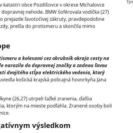
Tým
 v katastri obce Pozdišovce v okrese Michalovce
j dopravnej nehode. BMW šoférovala vodička (27)
 po prejazde ľavotočivej zákruty, pravdepodobne
azdy, prešla do protismeru a skončila mimo
ope
tismeru a kolesami cez obrubník okraja cesty na
de narazila do dopravnej značky a zadnou ľavou
sti dvojitého stĺpa elektrického vedenia, ktorý
viedla košická krajská policajná hovorkyňa Jana
yne (26,27) utrpeli ťažké zranenia, ďalšia
nia, ktorým na mieste podľahla. Zranené osoby boli
nice.
gatívnym výsledkom