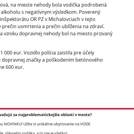
rová, na mieste nehody bola vodička podrobená
ia alkoholu s negatívnym výsledkom. Poverený
nšpektorátu OR PZ v Michalovciach v tejto
re prečin usmrtenia a prečin ublíženia na zdraví.
a vzniku dopravnej nehody bol na miesto prizvaný
 000 eur. Vozidlo polícia zaistila pre účely
 dopravnej značky a poškodením betónového
žne 600 eur.
važujú za najproblematickejšie oblasti v meste?
 NOVINKU! Užite si unikátne ubytovanie na VODE
, slávneho rodáka, a to nie je všetko!