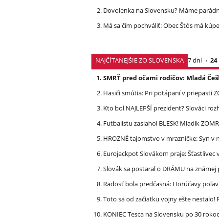
Dovolenka na Slovensku? Máme parádnu
Má sa čím pochváliť: Obec Štós má kúpele
NAJČÍTANEJŠIE ZO SLOVENSKA
7 dní
24
SMRŤ pred očami rodičov: Mladá Češ
Hasiči smútia: Pri potápaní v priepasti
Kto bol NAJLEPŠÍ prezident? Slováci ro
Futbalistu zasiahol BLESK! Mladík ZOM
HROZNÉ tajomstvo v mrazničke: Syn v n
Eurojackpot Slovákom praje: Šťastliv
Slovák sa postaral o DRÁMU na známej 
Radosť bola predčasná: Horúčavy poľavi
Toto sa od začiatku vojny ešte nestalo
KONIEC Tesca na Slovensku po 30 rokoch