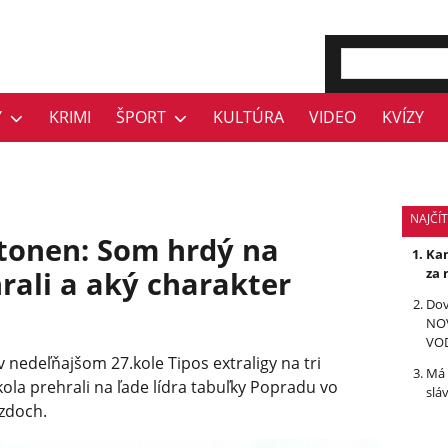
Y
KRIMI
ŠPORT
KULTÚRA
VIDEO
KVÍZY
NAJČÍT
tonen: Som hrdý na
Kan
rali a aký charakter
za 
Dov
NOV
VO
v nedeľňajšom 27.kole Tipos extraligy na tri
Má 
kola prehrali na ľade lídra tabuľky Popradu vo
slá
zdoch.