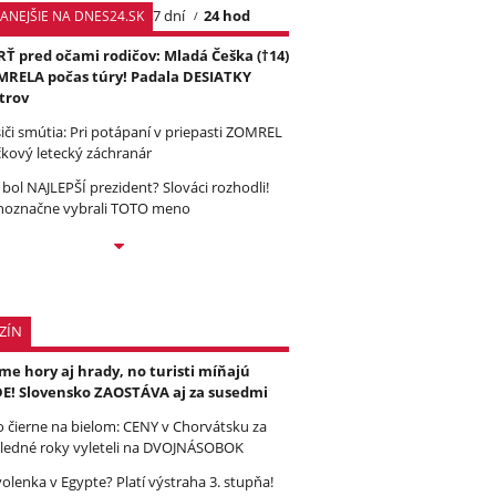
7 dní
24 hod
TANEJŠIE NA DNES24.SK
Ť pred očami rodičov: Mladá Češka (†14)
RELA počas túry! Padala DESIATKY
trov
iči smútia: Pri potápaní v priepasti ZOMREL
čkový letecký záchranár
 bol NAJLEPŠÍ prezident? Slováci rozhodli!
noznačne vybrali TOTO meno
ZÍN
e hory aj hrady, no turisti míňajú
E! Slovensko ZAOSTÁVA aj za susedmi
to čierne na bielom: CENY v Chorvátsku za
ledné roky vyleteli na DVOJNÁSOBOK
olenka v Egypte? Platí výstraha 3. stupňa!