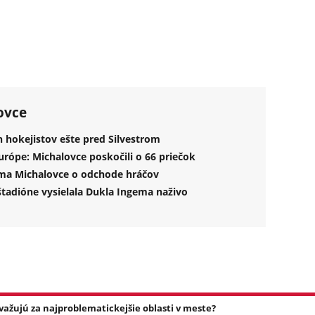
ovce
 hokejistov ešte pred Silvestrom
rópe: Michalovce poskočili o 66 priečok
ema Michalovce o odchode hráčov
adióne vysielala Dukla Ingema naživo
važujú za najproblematickejšie oblasti v meste?