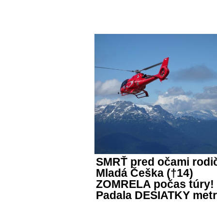
SMRŤ pred očami rodi
Mladá Češka (†14)
ZOMRELA počas túry!
Padala DESIATKY met