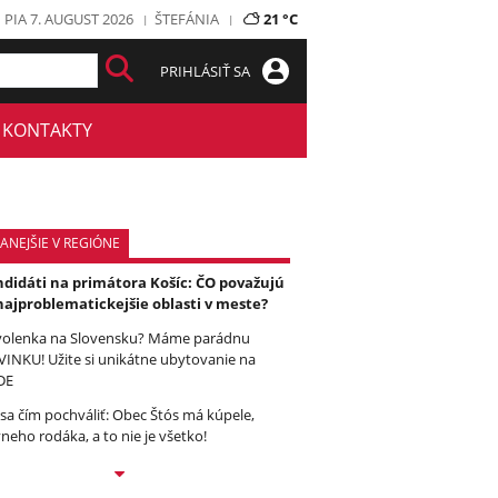
PIA 7. AUGUST 2026
ŠTEFÁNIA
21 °C
PRIHLÁSIŤ SA
KONTAKTY
ANEJŠIE V REGIÓNE
didáti na primátora Košíc: ČO považujú
najproblematickejšie oblasti v meste?
olenka na Slovensku? Máme parádnu
INKU! Užite si unikátne ubytovanie na
DE
sa čím pochváliť: Obec Štós má kúpele,
vneho rodáka, a to nie je všetko!