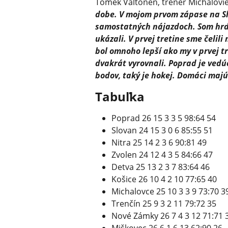
Tomek Valtonen, tréner Michalovie
dobe. V mojom prvom zápase na Sl
samostatných nájazdoch. Som hrdý
ukázali. V prvej tretine sme čelili
bol omnoho lepší ako my v prvej tr
dvakrát vyrovnali. Poprad je vedú
bodov, taký je hokej. Domáci majú
Tabuľka
Poprad 26 15 3 3 5 98:64 54
Slovan 24 15 3 0 6 85:55 51
Nitra 25 14 2 3 6 90:81 49
Zvolen 24 12 4 3 5 84:66 47
Detva 25 13 2 3 7 83:64 46
Košice 26 10 4 2 10 77:65 40
Michalovce 25 10 3 3 9 73:70 3
Trenčín 25 9 3 2 11 79:72 35
Nové Zámky 26 7 4 3 12 71:71 