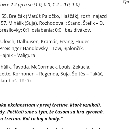
Tým
e 2:2 pp a sn (1:0, 0:0, 1:2 – 0:0, 1:0)
), 55. Brejčák (Matúš Paločko, Haščák), rozh. nájazd
57. Mihálik (Suja). Rozhodovali: Stano, Štefik – D.
 presilovky: 0:1, oslabenia: 0:0 , bez divákov.
 Ulrych, Dalhuisen, Kramár, Erving, Hudec –
Preisinger Handlovský – Tavi, Bjalončík,
Hajnik – Valigura
hálik, Ťavoda, McCormack, Louis, Zekucia,
ncette, Korhonen – Regenda, Suja, Šoltés – Takáč,
alamboš, Török
ka okolnostiam v prvej tretine, ktoré vznikali,
y. Počítali sme s tým, že časom sa hra vyrovná,
 tretina. Bol to boj o body.“