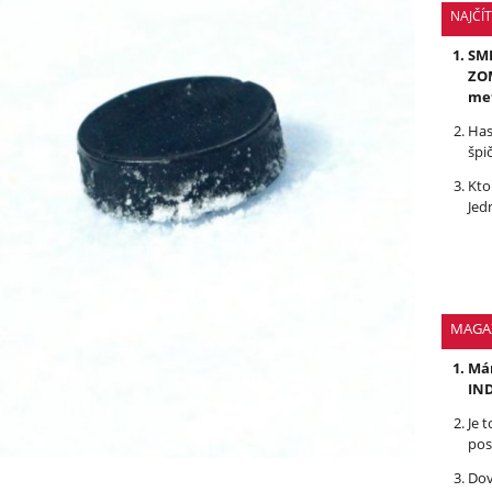
NAJČÍ
SMR
ZOM
me
Has
špi
Kto
Jed
MAGA
Mám
IND
Je 
pos
Dov