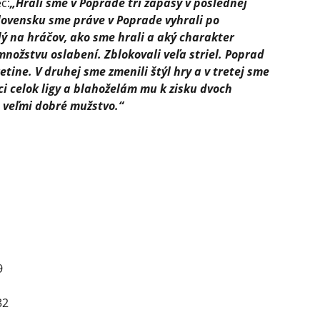
c:
„Hrali sme v Poprade tri zápasy v poslednej
ovensku sme práve v Poprade vyhrali po
 na hráčov, ako sme hrali a aký charakter
 množstvu oslabení. Zblokovali veľa striel. Poprad
etine. V druhej sme zmenili štýl hry a v tretej sme
ci celok ligy a blahoželám mu k zisku dvoch
 veľmi dobré mužstvo.“
9
32