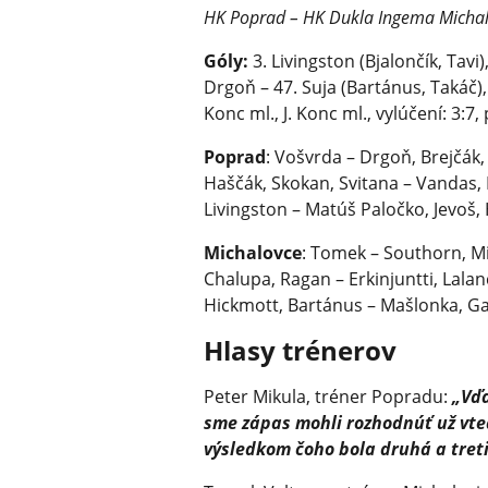
HK Poprad – HK Dukla Ingema Michalovc
Góly:
3. Livingston (Bjalončík, Tavi
Drgoň – 47. Suja (Bartánus, Takáč), 
Konc ml., J. Konc ml., vylúčení: 3:7,
Poprad
: Vošvrda – Drgoň, Brejčák,
Haščák, Skokan, Svitana – Vandas, 
Livingston – Matúš Paločko, Jevoš, 
Michalovce
: Tomek – Southorn, Mi
Chalupa, Ragan – Erkinjuntti, Lala
Hickmott, Bartánus – Mašlonka, G
Hlasy trénerov
Peter Mikula, tréner Popradu:
„Vďa
sme zápas mohli rozhodnúť už vted
výsledkom čoho bola druhá a tretia