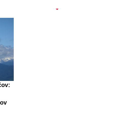
čov:
rov