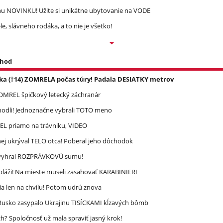
 NOVINKU! Užite si unikátne ubytovanie na VODE
, slávneho rodáka, a to nie je všetko!
 hod
ka (†14) ZOMRELA počas túry! Padala DESIATKY metrov
 ZOMREL špičkový letecký záchranár
zhodli! Jednoznačne vybrali TOTO meno
REL priamo na trávniku, VIDEO
ej ukrýval TELO otca! Poberal jeho dôchodok
ec vyhral ROZPRÁVKOVÚ sumu!
pláži! Na mieste museli zasahovať KARABINIERI
a len na chvíľu! Potom udrú znova
! Rusko zasypalo Ukrajinu TISÍCKAMI kĺzavých bômb
? Spoločnosť už mala spraviť jasný krok!