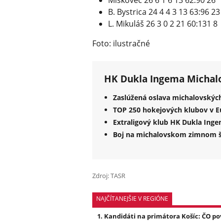
Miškovec 26 6 1 6 13 62:90 26
B. Bystrica 24 4 4 3 13 63:96 23
L. Mikuláš 26 3 0 2 21 60:131 8
Foto: ilustračné
HK Dukla Ingema Michal
Zaslúžená oslava michalovských
TOP 250 hokejových klubov v Eu
Extraligový klub HK Dukla Ing
Boj na michalovskom zimnom št
Zdroj: TASR
NAJČÍTANEJŠIE V REGIÓNE
Kandidáti na primátora Košíc: ČO po