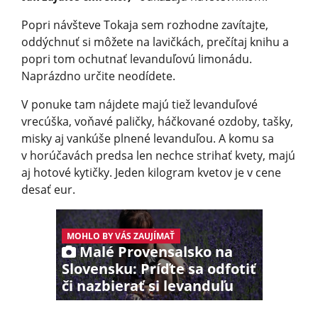
Popri návšteve Tokaja sem rozhodne zavítajte,
oddýchnuť si môžete na lavičkách, prečítaj knihu a
popri tom ochutnať levanduľovú limonádu.
Naprázdno určite neodídete.
V ponuke tam nájdete majú tiež levanduľové
vrecúška, voňavé paličky, háčkované ozdoby, tašky,
misky aj vankúše plnené levanduľou. A komu sa
v horúčavách predsa len nechce strihať kvety, majú
aj hotové kytičky. Jeden kilogram kvetov je v cene
desať eur.
MOHLO BY VÁS ZAUJÍMAŤ
Malé Provensalsko na
Slovensku: Príďte sa odfotiť
či nazbierať si levanduľu