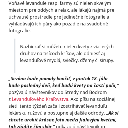
Voňavé levandule resp. farmy sú nielen skvelým
miestom pre oddych a relax, ale lákajú najmä pre
úchvatné prostredie pre jedinečné fotografie a
vyhľadávajú ich páry ako pozadie na svadobné
fotografie.
Nazbierať si môžete nielen kvety z viacerých
druhov na tisícoch kríkov, ale odniesť aj
levanduľové mydlá, sviečky, džemy či sirupy.
„Sezóna bude pomaly končiť, v piatok 18. júla
bude posledný deň, keď budú kvety na časti poľa,“
pozývajú návštevníkov do Stredy nad Bodrom
z
Levanduľového Kráľovstva
. Ako píšu na sociálnej
sieti, tento týždeň začali zostrihávať levanduľu
lekársku ružovú a postupne aj ďalšie odrody.
„Ak si
chcete urobiť krásne foto medzi fialovými kvetmi,
tak zájdite čím skôr,“
odkazujú návštevníkom.