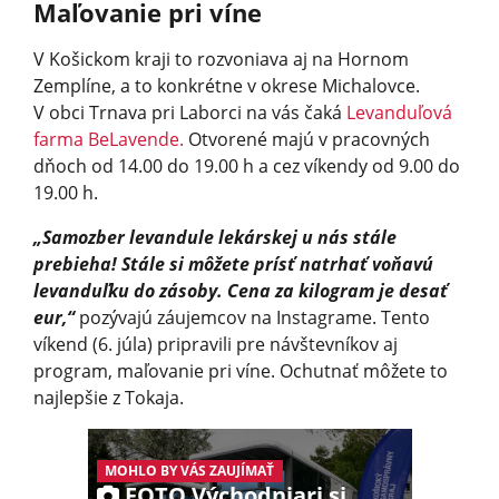
Maľovanie pri víne
V Košickom kraji to rozvoniava aj na Hornom
Zemplíne, a to konkrétne v okrese Michalovce.
V obci Trnava pri Laborci na vás čaká
Levanduľová
farma BeLavende.
Otvorené majú v pracovných
dňoch od 14.00 do 19.00 h a cez víkendy od 9.00 do
19.00 h.
„Samozber levandule lekárskej u nás stále
prebieha! Stále si môžete prísť natrhať voňavú
levanduľku do zásoby. Cena za kilogram je desať
eur,“
pozývajú záujemcov na Instagrame. Tento
víkend (6. júla) pripravili pre návštevníkov aj
program, maľovanie pri víne. Ochutnať môžete to
najlepšie z Tokaja.
MOHLO BY VÁS ZAUJÍMAŤ
FOTO Východniari si