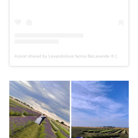
A post shared by Levanduľová farma BeLavende ® (@levandulova_farma_belavende)