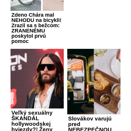
Zdeno Chára mal
NEHODU na bicykli!
Zrazil sa s bežcom:
ZRANENÉMU
poskytol prvú
pomoc
Veľký sexuálny
ŠKANDÁL
Slovákov varujú
hollywoodskej
pred
hviezdy?! Ženy
NEBEZPEČNOU