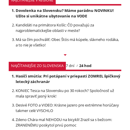
NAJČÍTANEJŠIE V REGIÓNE
Dovolenka na Slovensku? Máme parádnu NOVINKU!
Užite si unikátne ubytovanie na VODE
Kandidáti na primátora Košíc: ČO považujú za
najproblematickejšie oblasti v meste?
Má sa čím pochváliť: Obec Štós má kúpele, slávneho rodáka,
a to nie je všetko!
NAJČÍTANEJŠIE ZO SLOVENSKA
7 dní
24 hod
Hasiči smútia: Pri potápaní v priepasti ZOMREL špičkový
letecký záchranár
KONIEC Tesca na Slovensku po 30 rokoch? Spoločnosť už
mala spraviť jasný krok!
Desivé FOTO a VIDEO: Krásne jazero pre extrémne horúčavy
takmer celé VYSCHLO
Zdeno Chára mal NEHODU na bicykli! Zrazil sa s bežcom:
ZRANENÉMU poskytol prvú pomoc