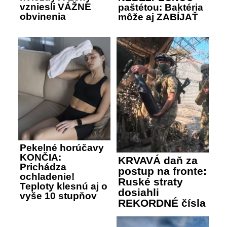
vzniesli VÁŽNE
paštétou: Baktéria
obvinenia
môže aj ZABÍJAŤ
Pekelné horúčavy
KONČIA:
KRVAVÁ daň za
Prichádza
postup na fronte:
ochladenie!
Ruské straty
Teploty klesnú aj o
dosiahli
vyše 10 stupňov
REKORDNÉ čísla