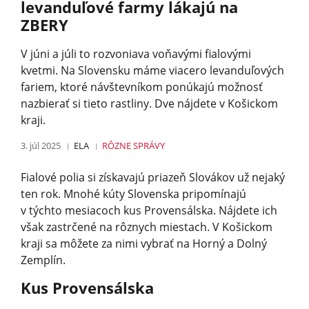
levanduľové farmy lákajú na
ZBERY
V júni a júli to rozvoniava voňavými fialovými
kvetmi. Na Slovensku máme viacero levanduľových
fariem, ktoré návštevníkom ponúkajú možnosť
nazbierať si tieto rastliny. Dve nájdete v Košickom
kraji.
3. júl 2025
ELA
RÔZNE
SPRÁVY
Fialové polia si získavajú priazeň Slovákov už nejaký
ten rok. Mnohé kúty Slovenska pripomínajú
v týchto mesiacoch kus Provensálska. Nájdete ich
však zastrčené na rôznych miestach. V Košickom
kraji sa môžete za nimi vybrať na Horný a Dolný
Zemplín.
Kus Provensálska