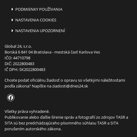
PODMIENKY POUŽÍVANIA
NASTAVENIA COOKIES
NASTAVENIA UPOZORNENÍ
Global 24, s.r.o.
Borská 6 841 04 Bratislava - mestská časť Karlova Ves
IČO: 44710798
DIČ: 2022800483
IČ DPH: SK2022800483
Chcete podať oficiálnu žiadosť o opravu so všetkými náležitosťami
podľa zákona? Napíšte na
ziadosti@dnes24.sk
Všetky práva vyhradené.
Publikovanie alebo ďalšie šírenie správ a fotografií zo zdrojov TASR a
SITA sú bez predchádzajúceho písomného súhlasu TASR a SITA
porušením autorského zákona.