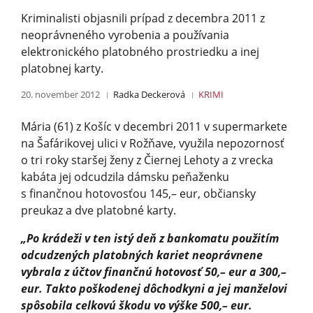
Kriminalisti objasnili prípad z decembra 2011 z
neoprávneného vyrobenia a používania
elektronického platobného prostriedku a inej
platobnej karty.
20. november 2012
Radka Deckerová
KRIMI
Mária (61) z Košíc v decembri 2011 v supermarkete
na Šafárikovej ulici v Rožňave, využila nepozornosť
o tri roky staršej ženy z Čiernej Lehoty a z vrecka
kabáta jej odcudzila dámsku peňaženku
s finančnou hotovosťou 145,– eur, občiansky
preukaz a dve platobné karty.
„Po krádeži v ten istý deň z bankomatu použitím
odcudzených platobných kariet neoprávnene
vybrala z účtov finančnú hotovosť 50,– eur a 300,–
eur. Takto poškodenej dôchodkyni a jej manželovi
spôsobila celkovú škodu vo výške 500,– eur.