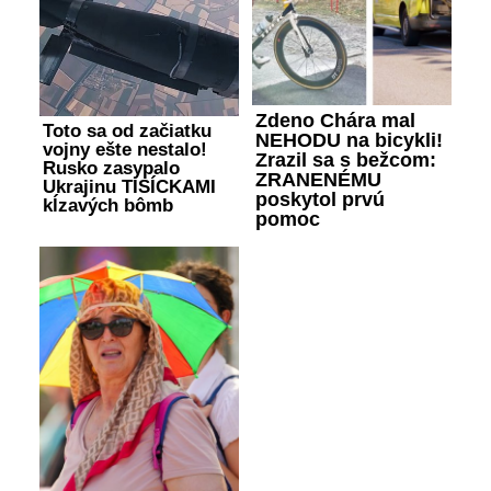
Zdeno Chára mal
Toto sa od začiatku
NEHODU na bicykli!
vojny ešte nestalo!
Zrazil sa s bežcom:
Rusko zasypalo
ZRANENÉMU
Ukrajinu TISÍCKAMI
poskytol prvú
kĺzavých bômb
pomoc