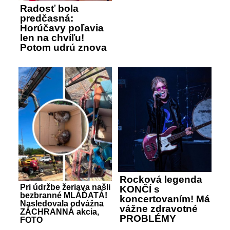
Radosť bola
predčasná:
Horúčavy poľavia
len na chvíľu!
Potom udrú znova
Rocková legenda
Pri údržbe žeriava našli
KONČÍ s
bezbranné MLÁĎATÁ!
koncertovaním! Má
Nasledovala odvážna
vážne zdravotné
ZÁCHRANNÁ akcia,
PROBLÉMY
FOTO