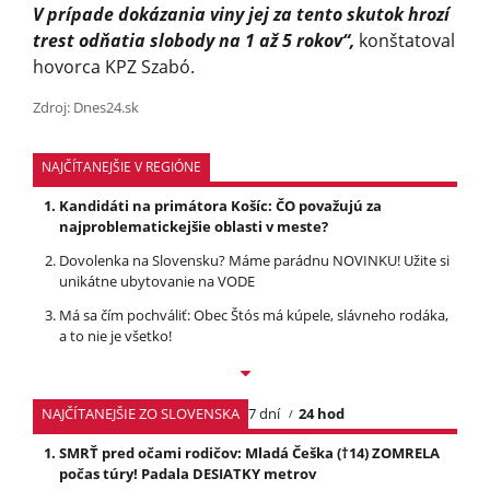
V prípade dokázania viny jej za tento skutok hrozí
trest odňatia slobody na 1 až 5 rokov“,
konštatoval
hovorca KPZ Szabó.
Zdroj: Dnes24.sk
NAJČÍTANEJŠIE V REGIÓNE
Kandidáti na primátora Košíc: ČO považujú za
najproblematickejšie oblasti v meste?
Dovolenka na Slovensku? Máme parádnu NOVINKU! Užite si
unikátne ubytovanie na VODE
Má sa čím pochváliť: Obec Štós má kúpele, slávneho rodáka,
a to nie je všetko!
NAJČÍTANEJŠIE ZO SLOVENSKA
7 dní
24 hod
SMRŤ pred očami rodičov: Mladá Češka (†14) ZOMRELA
počas túry! Padala DESIATKY metrov