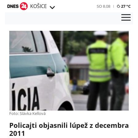
KOŠICE
SO 8.08
27 °C
Foto: Slávka Kellová
Policajti objasnili lúpež z decembra
2011