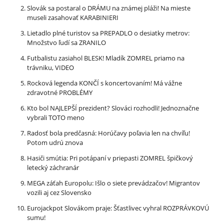
Slovák sa postaral o DRÁMU na známej pláži! Na mieste
museli zasahovať KARABINIERI
Lietadlo plné turistov sa PREPADLO o desiatky metrov:
Množstvo ľudí sa ZRANILO
Futbalistu zasiahol BLESK! Mladík ZOMREL priamo na
trávniku, VIDEO
Rocková legenda KONČÍ s koncertovaním! Má vážne
zdravotné PROBLÉMY
Kto bol NAJLEPŠÍ prezident? Slováci rozhodli! Jednoznačne
vybrali TOTO meno
Radosť bola predčasná: Horúčavy poľavia len na chvíľu!
Potom udrú znova
Hasiči smútia: Pri potápaní v priepasti ZOMREL špičkový
letecký záchranár
MEGA záťah Europolu: Išlo o siete prevádzačov! Migrantov
vozili aj cez Slovensko
Eurojackpot Slovákom praje: Šťastlivec vyhral ROZPRÁVKOVÚ
sumu!