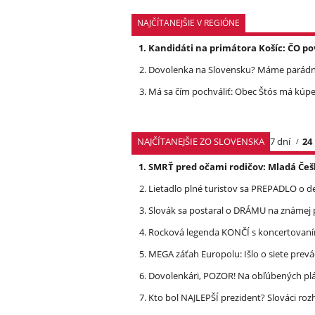
NAJČÍTANEJŠIE V REGIÓNE
Kandidáti na primátora Košíc: ČO po
Dovolenka na Slovensku? Máme parádnu
Má sa čím pochváliť: Obec Štós má kúpele
NAJČÍTANEJŠIE ZO SLOVENSKA
7 dní
24
SMRŤ pred očami rodičov: Mladá Češ
Lietadlo plné turistov sa PREPADLO o d
Slovák sa postaral o DRÁMU na známej 
Rocková legenda KONČÍ s koncertovan
MEGA záťah Europolu: Išlo o siete prevá
Dovolenkári, POZOR! Na obľúbených pl
Kto bol NAJLEPŠÍ prezident? Slováci ro