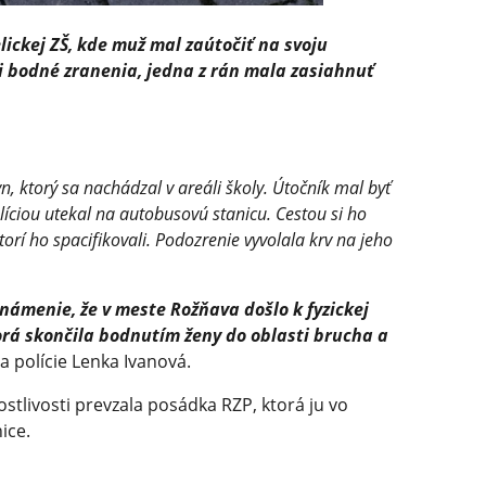
lickej ZŠ, kde muž mal zaútočiť na svoju
i bodné zranenia, jedna z rán mala zasiahnuť
n, ktorý sa nachádzal v areáli školy. Útočník mal byť
olíciou utekal na autobusovú stanicu. Cestou si ho
ktorí ho spacifikovali. Podozrenie vyvolala krv na jeho
známenie, že v meste Rožňava došlo k fyzickej
rá skončila bodnutím ženy do oblasti brucha a
 polície Lenka Ivanová.
stlivosti prevzala posádka RZP, ktorá ju vo
ice.