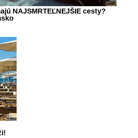
 majú NAJSMRTEĽNEJŠIE cesty?
nsko
i!