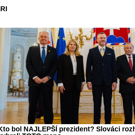
RI
Kto bol NAJLEPŠÍ prezident? Slováci roz