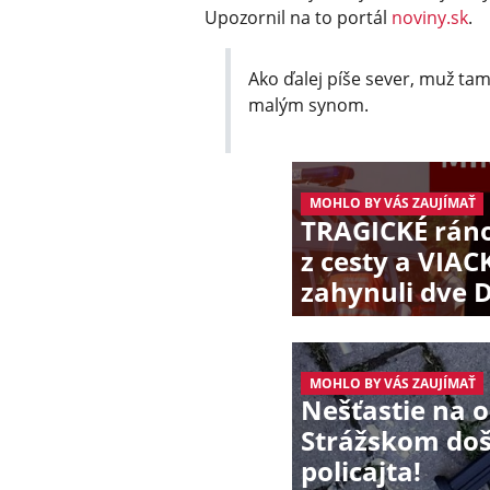
Upozornil na to portál
noviny.sk
.
Ako ďalej píše sever, muž ta
malým synom.
MOHLO BY VÁS ZAUJÍMAŤ
TRAGICKÉ ráno
z cesty a VIAC
zahynuli dve 
MOHLO BY VÁS ZAUJÍMAŤ
Nešťastie na 
Strážskom do
policajta!