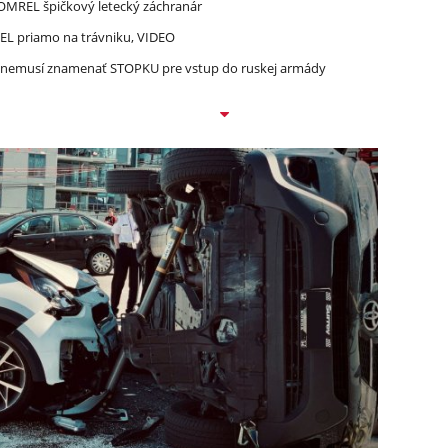
 ZOMREL špičkový letecký záchranár
REL priamo na trávniku, VIDEO
n nemusí znamenať STOPKU pre vstup do ruskej armády