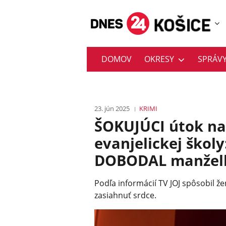
DOMOV
OKRESY
SPRÁV
23. jún 2025
KRIMI
ŠOKUJÚCI útok na
evanjelickej škol
DOBODAL manžel
Podľa informácií TV JOJ spôsobil ž
zasiahnuť srdce.