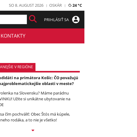
SO 8. AUGUST 2026
OSKÁR
24 °C
PRIHLÁSIŤ SA
KONTAKTY
ANEJŠIE V REGIÓNE
didáti na primátora Košíc: ČO považujú
najproblematickejšie oblasti v meste?
olenka na Slovensku? Máme parádnu
INKU! Užite si unikátne ubytovanie na
DE
sa čím pochváliť: Obec Štós má kúpele,
vneho rodáka, a to nie je všetko!