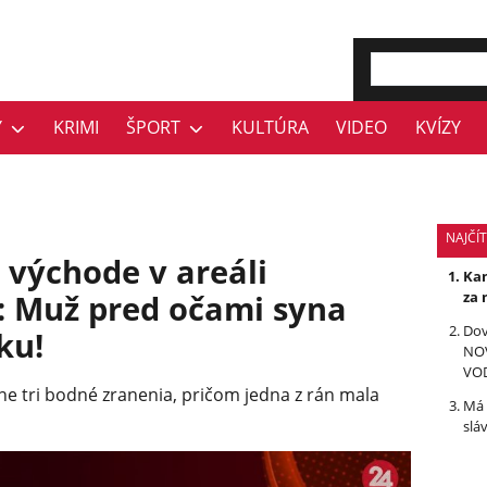
Y
KRIMI
ŠPORT
KULTÚRA
VIDEO
KVÍZY
NAJČÍT
 východe v areáli
Kan
y: Muž pred očami syna
za 
Dov
ku!
NOV
VO
ene tri bodné zranenia, pričom jedna z rán mala
Má 
slá