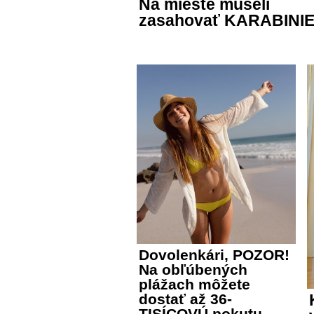
Na mieste museli
zasahovať KARABINIE
Dovolenkári, POZOR!
Na obľúbených
plážach môžete
dostať až 36-
TISÍCOVÚ pokutu