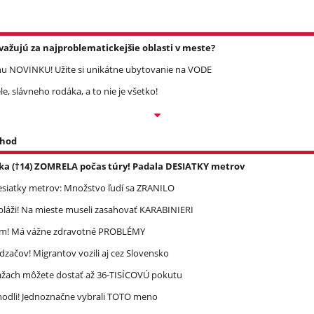
važujú za najproblematickejšie oblasti v meste?
 NOVINKU! Užite si unikátne ubytovanie na VODE
, slávneho rodáka, a to nie je všetko!
 hod
ka (†14) ZOMRELA počas túry! Padala DESIATKY metrov
esiatky metrov: Množstvo ľudí sa ZRANILO
pláži! Na mieste museli zasahovať KARABINIERI
ím! Má vážne zdravotné PROBLÉMY
dzačov! Migrantov vozili aj cez Slovensko
ážach môžete dostať až 36-TISÍCOVÚ pokutu
zhodli! Jednoznačne vybrali TOTO meno