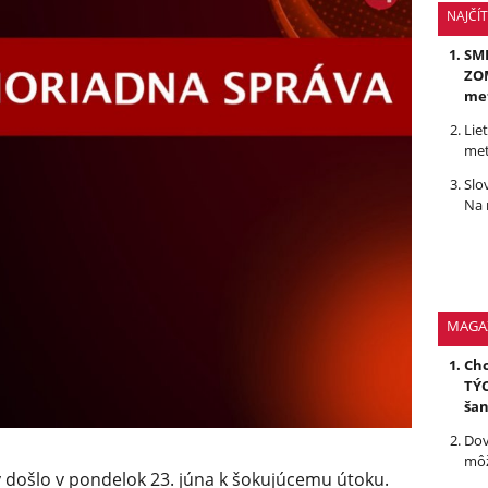
NAJČÍ
SMR
ZOM
me
Lie
met
Slo
Na 
MAGA
Chc
TÝC
ša
Dov
môž
ly došlo v pondelok 23. júna k šokujúcemu útoku.