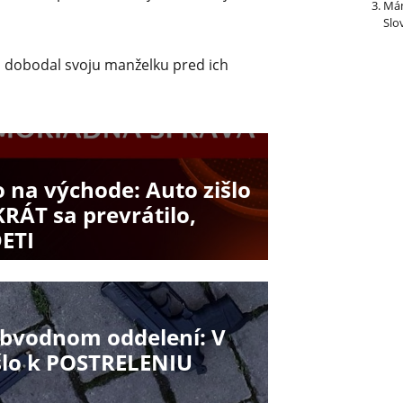
Mám
Slo
m dobodal svoju manželku pred ich
 na východe: Auto zišlo
KRÁT sa prevrátilo,
DETI
obvodnom oddelení: V
šlo k POSTRELENIU