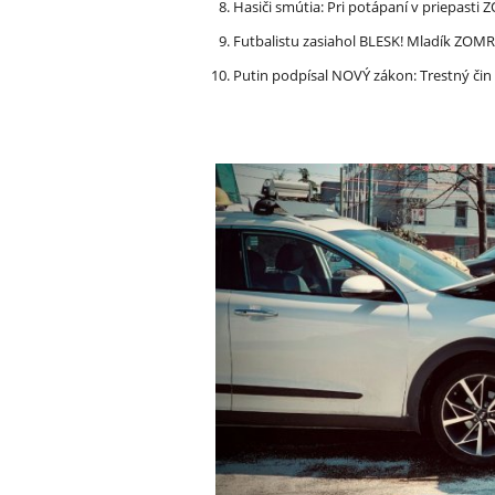
Hasiči smútia: Pri potápaní v priepasti
Futbalistu zasiahol BLESK! Mladík ZOM
Putin podpísal NOVÝ zákon: Trestný či