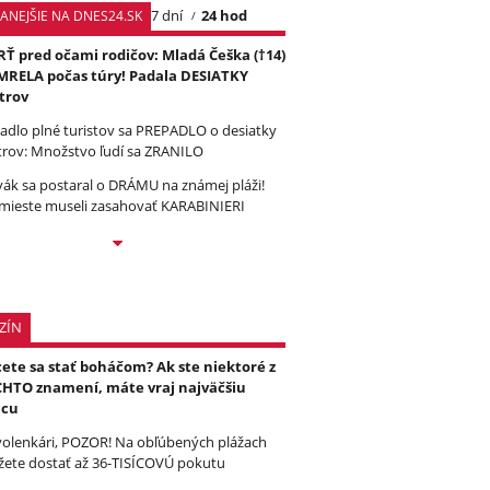
7 dní
24 hod
TANEJŠIE NA DNES24.SK
Ť pred očami rodičov: Mladá Češka (†14)
RELA počas túry! Padala DESIATKY
trov
tadlo plné turistov sa PREPADLO o desiatky
rov: Množstvo ľudí sa ZRANILO
vák sa postaral o DRÁMU na známej pláži!
mieste museli zasahovať KARABINIERI
ZÍN
ete sa stať boháčom? Ak ste niektoré z
HTO znamení, máte vraj najväčšiu
ncu
olenkári, POZOR! Na obľúbených plážach
ete dostať až 36-TISÍCOVÚ pokutu