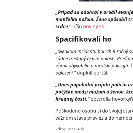
„Prípad sa odohral v areáli evanje
manželku nožom. Žene spôsobil tr
srdce,“
píšu
noviny.sk
.
Spacifikovali ho
„Svedkom incidentu bol ich 8-ročný sy
súdne trestaný aj v minulosti. Pred p
všimli obyvatelia a mestskí policajti, 
oblečení,“
doplnil portál.
„Dnes popoludní prijala polícia o
potýčke medzi mužom a ženou, kto
hrudnej časti,“
potvrdila hovorkyňa
Poškodenú osobu si do svojej staro
vážnom stave previezla do nemocn
Zdroj: Dnes24.sk