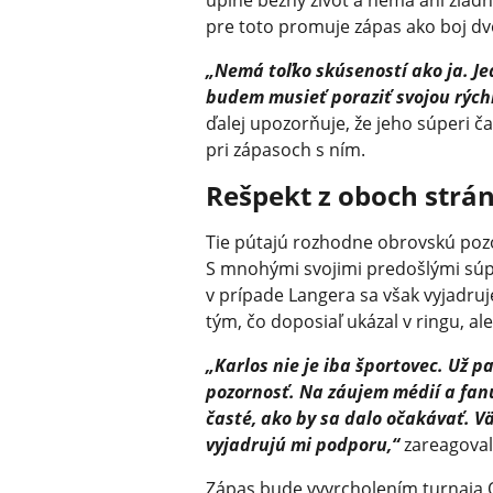
úplne bežný život a nemá ani žiad
pre toto promuje zápas ako boj dv
„Nemá toľko skúseností ako ja. Jed
budem musieť poraziť svojou rýchl
ďalej upozorňuje, že jeho súperi čas
pri zápasoch s ním.
Rešpekt z oboch strá
Tie pútajú rozhodne obrovskú pozo
S mnohými svojimi predošlými súp
v prípade Langera sa však vyjadruj
tým, čo doposiaľ ukázal v ringu, al
„Karlos nie je iba športovec. Už pa
pozornosť. Na záujem médií a fanúš
časté, ako by sa dalo očakávať. V
vyjadrujú mi podporu,“
zareagoval
Zápas bude vyvrcholením turnaja O