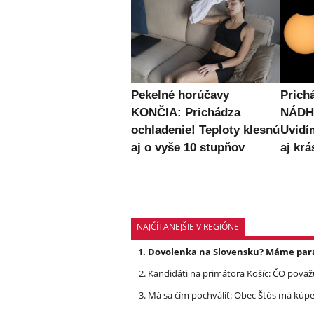
Pekelné horúčavy
Prich
KONČIA: Prichádza
NÁDH
ochladenie! Teploty klesnú
Uvidí
aj o vyše 10 stupňov
aj krá
NAJČÍTANEJŠIE V REGIÓNE
Dovolenka na Slovensku? Máme pará
Kandidáti na primátora Košíc: ČO považu
Má sa čím pochváliť: Obec Štós má kúpele