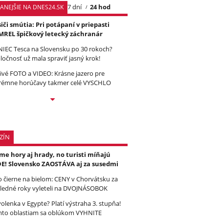
7 dní
24 hod
TANEJŠIE NA DNES24.SK
iči smútia: Pri potápaní v priepasti
REL špičkový letecký záchranár
IEC Tesca na Slovensku po 30 rokoch?
ločnosť už mala spraviť jasný krok!
ivé FOTO a VIDEO: Krásne jazero pre
rémne horúčavy takmer celé VYSCHLO
ZÍN
e hory aj hrady, no turisti míňajú
E! Slovensko ZAOSTÁVA aj za susedmi
to čierne na bielom: CENY v Chorvátsku za
ledné roky vyleteli na DVOJNÁSOBOK
olenka v Egypte? Platí výstraha 3. stupňa!
to oblastiam sa oblúkom VYHNITE