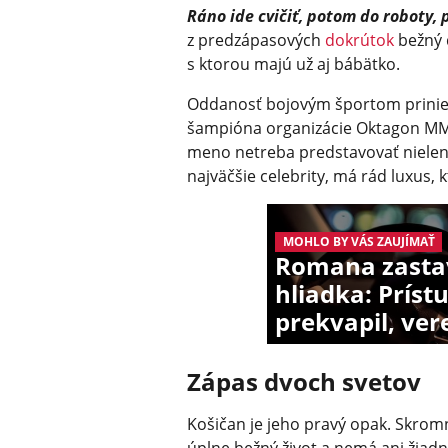
Ráno ide cvičiť, potom do roboty, 
z predzápasových
dokrútok
bežný 
s ktorou majú už aj bábätko.
Oddanosť bojovým športom priniesl
šampióna organizácie Oktagon MMA
meno netreba predstavovať nielen
najväčšie celebrity, má rád luxus, k
MOHLO BY VÁS ZAUJÍMAŤ
Romana zastavi
hliadka: Príst
prekvapil, ver
Zápas dvoch svetov
Košičan je jeho pravý opak. Skrom