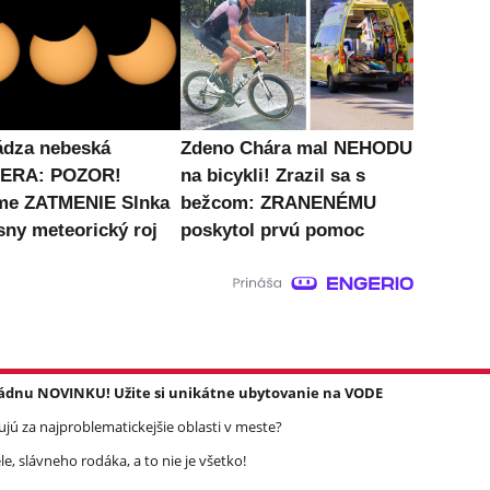
ádza nebeská
Zdeno Chára mal NEHODU
ERA: POZOR!
na bicykli! Zrazil sa s
me ZATMENIE Slnka
bežcom: ZRANENÉMU
sny meteorický roj
poskytol prvú pomoc
dnu NOVINKU! Užite si unikátne ubytovanie na VODE
jú za najproblematickejšie oblasti v meste?
, slávneho rodáka, a to nie je všetko!