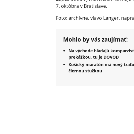
7. októbra v Bratislave.
Foto: archívne, vľavo Langer, nap
Mohlo by vás zaujímať:
Na východe hľadajú komparzisto
prekážkou, tu je DÔVOD
Košický maratón má nový traťov
čiernou stužkou