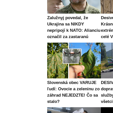
Zalužnyj povedal, že
Desiv
Ukrajina sa NIKDY
Krásn
nepripojí k NATO: Alianciu
extré
označil za zastaranú
celé
Slovenská obec VARUJE
DESIV
ľudí: Ovocie a zeleninu zo
dopra
záhrad NEJEDZTE! Čo sa
služb
stalo?
všetc