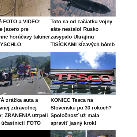
é FOTO a VIDEO:
Toto sa od začiatku vojny
e jazero pre
ešte nestalo! Rusko
mne horúčavy takmer
zasypalo Ukrajinu
 VYSCHLO
TISÍCKAMI kĺzavých bômb
Á zrážka auta a
KONIEC Tesca na
vnej zdravotnej
Slovensku po 30 rokoch?
y: ZRANENIA utrpeli
Spoločnosť už mala
i účastníci! FOTO
spraviť jasný krok!