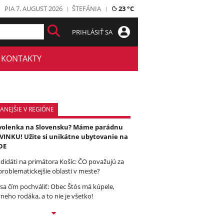
PIA 7. AUGUST 2026
ŠTEFÁNIA
23 °C
PRIHLÁSIŤ SA
KONTAKTY
ANEJŠIE V REGIÓNE
olenka na Slovensku? Máme parádnu
INKU! Užite si unikátne ubytovanie na
DE
didáti na primátora Košíc: ČO považujú za
problematickejšie oblasti v meste?
sa čím pochváliť: Obec Štós má kúpele,
vneho rodáka, a to nie je všetko!