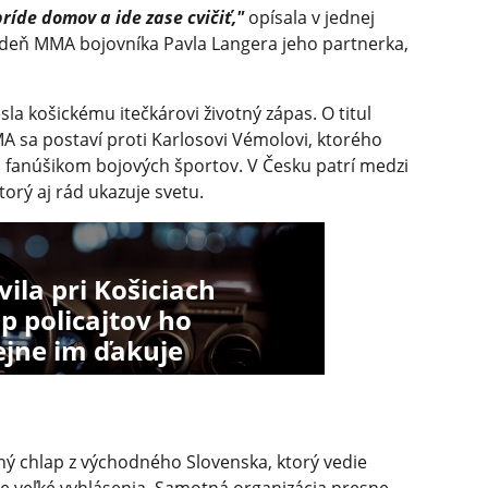
príde domov a ide zase cvičiť,"
opísala v jednej
deň MMA bojovníka Pavla Langera jeho partnerka,
a košickému itečkárovi životný zápas. O titul
 sa postaví proti Karlosovi Vémolovi, ktorého
 fanúšikom bojových športov. V Česku patrí medzi
torý aj rád ukazuje svetu.
la pri Košiciach
up policajtov ho
ejne im ďakuje
ný chlap z východného Slovenska, ktorý vedie