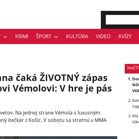
Y
KRIMI
ŠPORT
KULTÚRA
VIDEO
KVÍZY
NAJČÍT
ana čaká ŽIVOTNÝ zápas
Dov
i Vémolovi: V hre je pás
NOV
VO
Kan
naj
 svetov. Na jednej strane Vémola s luxusným
Má 
ný itečkár z Košíc. V sobotu sa stretnú v MMA
slá