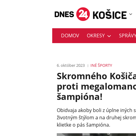
DOMOV
OKRESY
SPRÁV
6. október 2023
INÉ ŠPORTY
Skromného Košič
proti megalomanov
šampióna!
Obidvaja akoby boli z úplne iných
životným štýlom a na druhej skrom
klietke o pás šampióna.