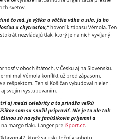
ne veľké vyhlásenia. Samotná organizácia presne
och svetov.
iné čo má, je výška a väčšia váha a sila. Ja ho
osťou a chytrosťou,“
hovorí k zápasu Vémola. Ten
tokrát nezvládajú tlak, ktorý je na nich vyvíjaný
n
rnosť v oboch štátoch, v Česku aj na Slovensku.
ermi mal Vémola konflikt už pred zápasom,
e s rešpektom. Ten si Košičan vybudoval nielen
e aj svojím vystupovaním.
trí aj medzi celebrity a to prináša veľkú
ikov som sa snažil pripraviť. Nie je to ale tak
äčšinou sú navyše fanúšikovia príjemní a
 na margo tlaku Langer pre
iSport.cz
.
ktagon 47, ktorý sa uskutoční v sobotu