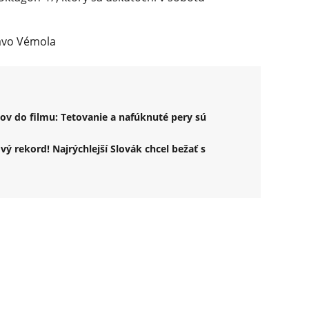
ravo Vémola
v do filmu: Tetovanie a nafúknuté pery sú
ý rekord! Najrýchlejší Slovák chcel bežať s