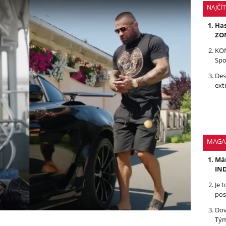
NAJČÍ
Has
ZOM
KON
Spo
Des
ext
MAGA
Mám
IND
Je 
pos
Dov
Tým