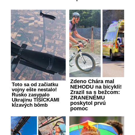
Zdeno Chára mal
Toto sa od začiatku
NEHODU na bicykli!
vojny ešte nestalo!
Zrazil sa s bežcom:
Rusko zasypalo
ZRANENÉMU
Ukrajinu TISÍCKAMI
poskytol prvú
kĺzavých bômb
pomoc