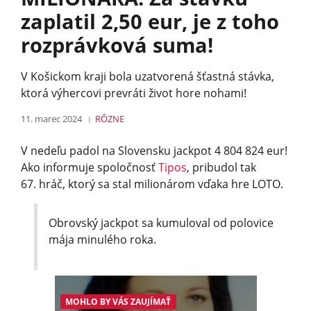
zaplatil 2,50 eur, je z toho
rozprávková suma!
V Košickom kraji bola uzatvorená šťastná stávka,
ktorá výhercovi prevráti život hore nohami!
11. marec 2024
RÔZNE
V nedeľu padol na Slovensku jackpot 4 804 824 eur!
Ako informuje spoločnosť
Tipos
, pribudol tak
67. hráč, ktorý sa stal milionárom vďaka hre LOTO.
Obrovský jackpot sa kumuloval od polovice
mája minulého roka.
MOHLO BY VÁS ZAUJÍMAŤ