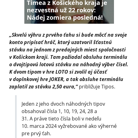
Timea z Košického kraja je
nezvestná už 22 rokov:
Nádej zomiera posledná!
„Skvelú výhru z prvého ťahu si bude môcť na svoje
konto pripísať hráč, ktorý uzatvoril šťastnú
stávku na jednom z predajných miest spoločnosti
v Košickom kraji. Tam požiadal obsluhu terminálu
o dvojtipovú lotovú stávku na náhodný výber čísel.
K dvom tipom v hre LOTO si zvolil aj účasť
v doplnkovej hre JOKER, a tak obsluhe terminálu
zaplatil za stávku 2,50 eura,“
približuje Tipos.
Jeden z jeho dvoch náhodných tipov
obsahoval čísla 1, 10, 19, 24, 28 a
31. A práve tieto čísla boli v nedeľu
10. marca 2024 vyžrebované ako výherné
pre prvý ťah.