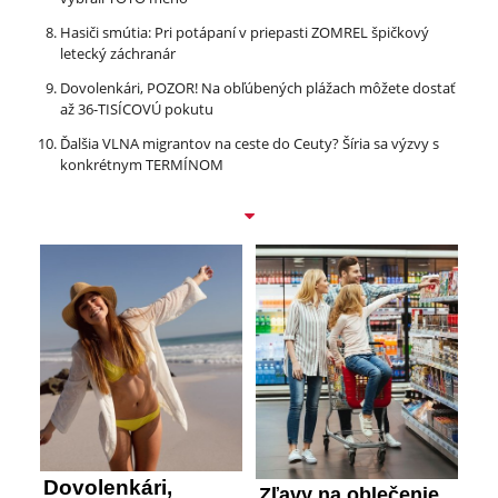
Hasiči smútia: Pri potápaní v priepasti ZOMREL špičkový
letecký záchranár
Dovolenkári, POZOR! Na obľúbených plážach môžete dostať
až 36-TISÍCOVÚ pokutu
Ďalšia VLNA migrantov na ceste do Ceuty? Šíria sa výzvy s
konkrétnym TERMÍNOM
Dovolenkári,
Zľavy na oblečenie