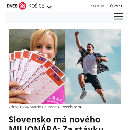
KOŠICE
SO 8.08
25 °C
Zdroj: TASR/Martin Baumann ,
Pexels.com
Slovensko má nového
MILIONÁRA: Za stávku