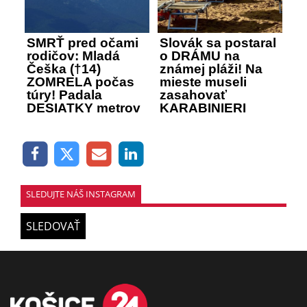
SMRŤ pred očami
Slovák sa postaral
rodičov: Mladá
o DRÁMU na
Češka (†14)
známej pláži! Na
ZOMRELA počas
mieste museli
túry! Padala
zasahovať
DESIATKY metrov
KARABINIERI
SLEDUJTE NÁŠ INSTAGRAM
SLEDOVAŤ