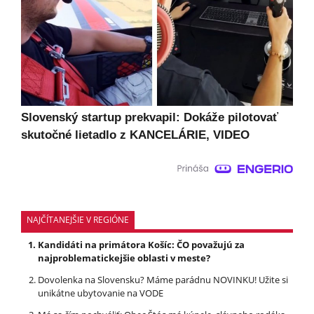
Slovenský startup prekvapil: Dokáže pilotovať
skutočné lietadlo z KANCELÁRIE, VIDEO
NAJČÍTANEJŠIE V REGIÓNE
Kandidáti na primátora Košíc: ČO považujú za
najproblematickejšie oblasti v meste?
Dovolenka na Slovensku? Máme parádnu NOVINKU! Užite si
unikátne ubytovanie na VODE