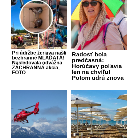
Pri údržbe žeriava našli
Radosť bola
bezbranné MLÁĎATÁ!
predčasná:
Nasledovala odvážna
Horúčavy poľavia
ZÁCHRANNÁ akcia,
len na chvíľu!
FOTO
Potom udrú znova