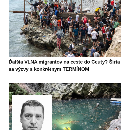
Ďalšia VLNA migrantov na ceste do Ceuty? Šíria
sa výzvy s konkrétnym TERMÍNOM