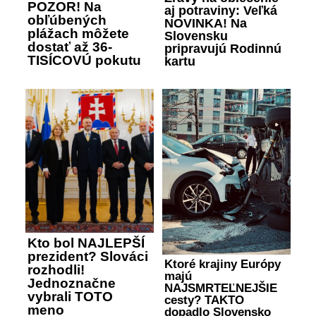
POZOR! Na
aj potraviny: Veľká
obľúbených
NOVINKA! Na
plážach môžete
Slovensku
dostať až 36-
pripravujú Rodinnú
TISÍCOVÚ pokutu
kartu
Kto bol NAJLEPŠÍ
prezident? Slováci
Ktoré krajiny Európy
rozhodli!
majú
Jednoznačne
NAJSMRTEĽNEJŠIE
vybrali TOTO
cesty? TAKTO
meno
dopadlo Slovensko