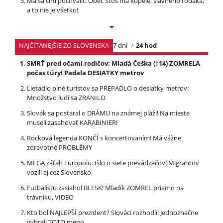
Má sa čím pochváliť: Obec Štós má kúpele, slávneho rodáka,
a to nie je všetko!
NAJČÍTANEJŠIE ZO SLOVENSKA
7 dní
24 hod
SMRŤ pred očami rodičov: Mladá Češka (†14) ZOMRELA
počas túry! Padala DESIATKY metrov
Lietadlo plné turistov sa PREPADLO o desiatky metrov:
Množstvo ľudí sa ZRANILO
Slovák sa postaral o DRÁMU na známej pláži! Na mieste
museli zasahovať KARABINIERI
Rocková legenda KONČÍ s koncertovaním! Má vážne
zdravotné PROBLÉMY
MEGA záťah Europolu: Išlo o siete prevádzačov! Migrantov
vozili aj cez Slovensko
Futbalistu zasiahol BLESK! Mladík ZOMREL priamo na
trávniku, VIDEO
Kto bol NAJLEPŠÍ prezident? Slováci rozhodli! Jednoznačne
vybrali TOTO meno