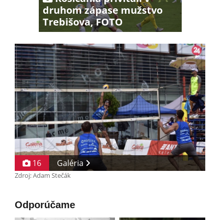
druhom zápase mužstvo
Trebišova, FOTO
16
Galéria
Zdroj: Adam Stečák
Odporúčame