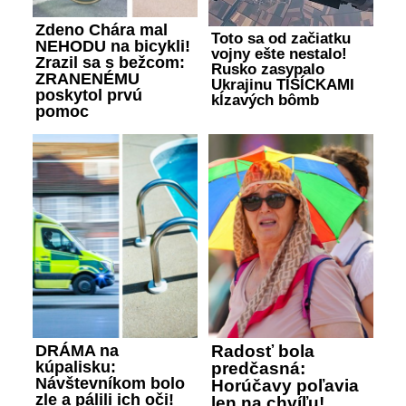
Zdeno Chára mal
Toto sa od začiatku
NEHODU na bicykli!
vojny ešte nestalo!
Zrazil sa s bežcom:
Rusko zasypalo
ZRANENÉMU
Ukrajinu TISÍCKAMI
poskytol prvú
kĺzavých bômb
pomoc
DRÁMA na
Radosť bola
kúpalisku:
predčasná:
Návštevníkom bolo
Horúčavy poľavia
zle a pálili ich oči!
len na chvíľu!