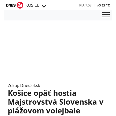
KOŠICE
PIA 7.08
27 °C
Zdroj: Dnes24.sk
Košice opäť hostia
Majstrovstvá Slovenska v
plážovom volejbale