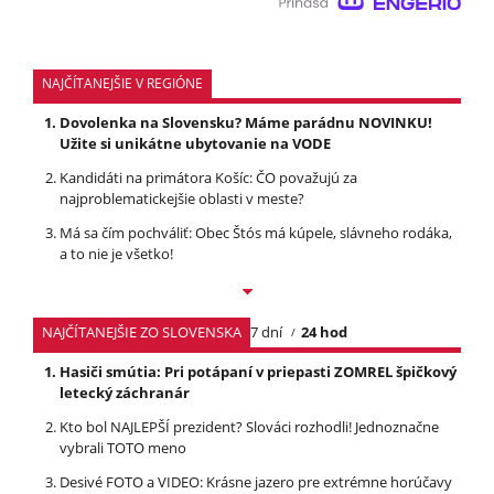
NAJČÍTANEJŠIE V REGIÓNE
Dovolenka na Slovensku? Máme parádnu NOVINKU!
Užite si unikátne ubytovanie na VODE
Kandidáti na primátora Košíc: ČO považujú za
najproblematickejšie oblasti v meste?
Má sa čím pochváliť: Obec Štós má kúpele, slávneho rodáka,
a to nie je všetko!
NAJČÍTANEJŠIE ZO SLOVENSKA
7 dní
24 hod
Hasiči smútia: Pri potápaní v priepasti ZOMREL špičkový
letecký záchranár
Kto bol NAJLEPŠÍ prezident? Slováci rozhodli! Jednoznačne
vybrali TOTO meno
Desivé FOTO a VIDEO: Krásne jazero pre extrémne horúčavy