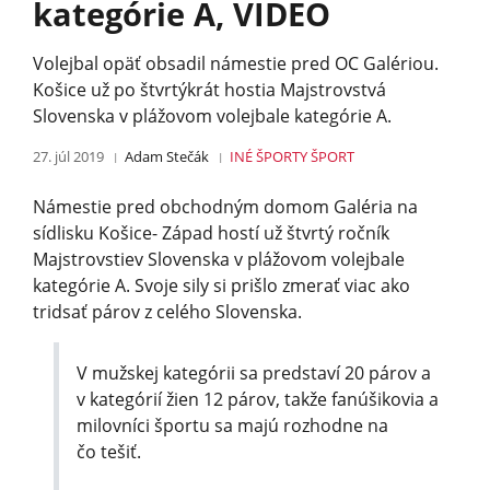
kategórie A, VIDEO
Volejbal opäť obsadil námestie pred OC Galériou.
Košice už po štvrtýkrát hostia Majstrovstvá
Slovenska v plážovom volejbale kategórie A.
27. júl 2019
Adam Stečák
INÉ ŠPORTY
ŠPORT
Námestie pred obchodným domom Galéria na
sídlisku Košice- Západ hostí už štvrtý ročník
Majstrovstiev Slovenska v plážovom volejbale
kategórie A. Svoje sily si prišlo zmerať viac ako
tridsať párov z celého Slovenska.
V mužskej kategórii sa predstaví 20 párov a
v kategórií žien 12 párov, takže fanúšikovia a
milovníci športu sa majú rozhodne na
čo tešiť.