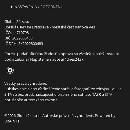
NASTAVENIA UPOZORNENÍ
Global 24, s.r.o.
Borská 6 841 04 Bratislava - mestská časť Karlova Ves
IČO: 44710798
DIČ: 2022800483
IČ DPH: SK2022800483
Chcete podať oficiálnu žiadosť o opravu so všetkými náležitosťami
podľa zákona? Napíšte na
ziadosti@dnes24.sk
Všetky práva vyhradené.
Publikovanie alebo ďalšie šírenie správ a fotografií zo zdrojov TASR a
SITA sú bez predchádzajúceho písomného súhlasu TASR a SITA
porušením autorského zákona.
©2026 Global24, s.r.o. Autorské práva sú vyhradené. Powered by
BRAIN:IT