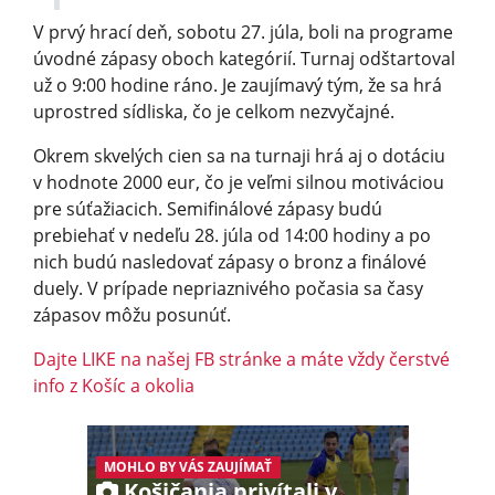
V prvý hrací deň, sobotu 27. júla, boli na programe
úvodné zápasy oboch kategórií. Turnaj odštartoval
už o 9:00 hodine ráno. Je zaujímavý tým, že sa hrá
uprostred sídliska, čo je celkom nezvyčajné.
Okrem skvelých cien sa na turnaji hrá aj o dotáciu
v hodnote 2000 eur, čo je veľmi silnou motiváciou
pre súťažiacich. Semifinálové zápasy budú
prebiehať v nedeľu 28. júla od 14:00 hodiny a po
nich budú nasledovať zápasy o bronz a finálové
duely. V prípade nepriaznivého počasia sa časy
zápasov môžu posunúť.
Dajte LIKE na našej FB stránke a máte vždy čerstvé
info z Košíc a okolia
MOHLO BY VÁS ZAUJÍMAŤ
Košičania privítali v