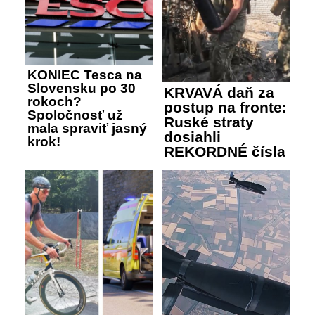
KONIEC Tesca na
Slovensku po 30
KRVAVÁ daň za
rokoch?
postup na fronte:
Spoločnosť už
Ruské straty
mala spraviť jasný
dosiahli
krok!
REKORDNÉ čísla