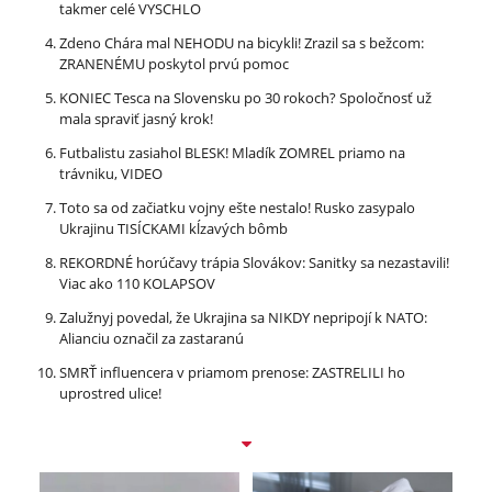
takmer celé VYSCHLO
Zdeno Chára mal NEHODU na bicykli! Zrazil sa s bežcom:
ZRANENÉMU poskytol prvú pomoc
KONIEC Tesca na Slovensku po 30 rokoch? Spoločnosť už
mala spraviť jasný krok!
Futbalistu zasiahol BLESK! Mladík ZOMREL priamo na
trávniku, VIDEO
Toto sa od začiatku vojny ešte nestalo! Rusko zasypalo
Ukrajinu TISÍCKAMI kĺzavých bômb
REKORDNÉ horúčavy trápia Slovákov: Sanitky sa nezastavili!
Viac ako 110 KOLAPSOV
Zalužnyj povedal, že Ukrajina sa NIKDY nepripojí k NATO:
Alianciu označil za zastaranú
SMRŤ influencera v priamom prenose: ZASTRELILI ho
uprostred ulice!