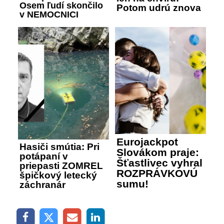
Osem ľudí skončilo
Potom udrú znova
v NEMOCNICI
Eurojackpot
Hasiči smútia: Pri
Slovákom praje:
potápaní v
Šťastlivec vyhral
priepasti ZOMREL
ROZPRÁVKOVÚ
špičkový letecký
sumu!
záchranár