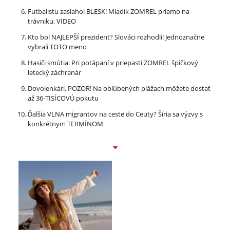
Futbalistu zasiahol BLESK! Mladík ZOMREL priamo na
trávniku, VIDEO
Kto bol NAJLEPŠÍ prezident? Slováci rozhodli! Jednoznačne
vybrali TOTO meno
Hasiči smútia: Pri potápaní v priepasti ZOMREL špičkový
letecký záchranár
Dovolenkári, POZOR! Na obľúbených plážach môžete dostať
až 36-TISÍCOVÚ pokutu
Ďalšia VLNA migrantov na ceste do Ceuty? Šíria sa výzvy s
konkrétnym TERMÍNOM