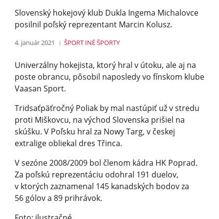
Slovenský hokejový klub Dukla Ingema Michalovce
posilnil poľský reprezentant Marcin Kolusz.
4. január 2021
ŠPORT
INÉ ŠPORTY
Univerzálny hokejista, ktorý hral v útoku, ale aj na
poste obrancu, pôsobil naposledy vo fínskom klube
Vaasan Sport.
Tridsaťpäťročný Poliak by mal nastúpiť už v stredu
proti Miškovcu, na východ Slovenska prišiel na
skúšku. V Poľsku hral za Nowy Targ, v českej
extralige obliekal dres Třinca.
V sezóne 2008/2009 bol členom kádra HK Poprad.
Za poľskú reprezentáciu odohral 191 duelov,
v ktorých zaznamenal 145 kanadských bodov za
56 gólov a 89 prihrávok.
Foto: ilustračné