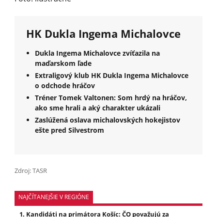
HK Dukla Ingema Michalovce
Dukla Ingema Michalovce zvíťazila na
maďarskom ľade
Extraligový klub HK Dukla Ingema Michalovce
o odchode hráčov
Tréner Tomek Valtonen: Som hrdý na hráčov,
ako sme hrali a aký charakter ukázali
Zaslúžená oslava michalovských hokejistov
ešte pred Silvestrom
Zdroj: TASR
NAJČÍTANEJŠIE V REGIÓNE
Kandidáti na primátora Košíc: ČO považujú za