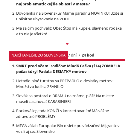
najproblematickejšie oblasti v meste?
Dovolenka na Slovensku? Máme parádnu NOVINKU! Užite si
unikátne ubytovanie na VODE
Má sa čím pochváliť: Obec Štós má kúpele, slávneho rodáka,
a to nie je všetko!
NAJČÍTANEJŠIE ZO SLOVENSKA
7 dní
24 hod
SMRŤ pred očami rodičov: Mladá Češka (†14) ZOMRELA
počas túry! Padala DESIATKY metrov
Lietadlo plné turistov sa PREPADLO o desiatky metrov:
Množstvo ľudí sa ZRANILO
Slovák sa postaral o DRÁMU na známej pláži! Na mieste
museli zasahovať KARABINIERI
Rocková legenda KONČÍ s koncertovaním! Má vážne
zdravotné PROBLÉMY
MEGA záťah Europolu: Išlo o siete prevádzačov! Migrantov
vozili aj cez Slovensko