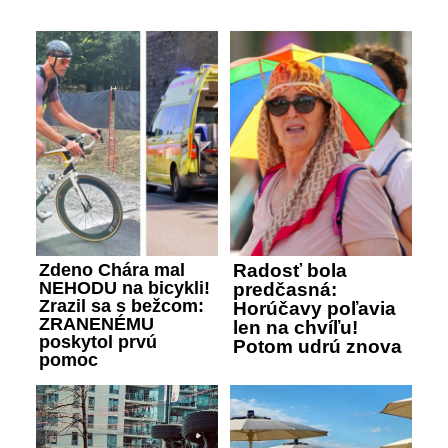
Zdeno Chára mal
Radosť bola
NEHODU na bicykli!
predčasná:
Zrazil sa s bežcom:
Horúčavy poľavia
ZRANENÉMU
len na chvíľu!
poskytol prvú
Potom udrú znova
pomoc