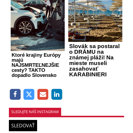
Slovák sa postaral
o DRÁMU na
Ktoré krajiny Európy
známej pláži! Na
majú
mieste museli
NAJSMRTEĽNEJŠIE
zasahovať
cesty? TAKTO
KARABINIERI
dopadlo Slovensko
SLEDUJTE NÁŠ INSTAGRAM
SLEDOVAŤ