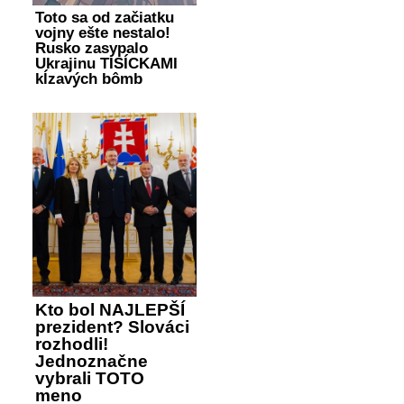
Toto sa od začiatku
vojny ešte nestalo!
Rusko zasypalo
Ukrajinu TISÍCKAMI
kĺzavých bômb
Kto bol NAJLEPŠÍ
prezident? Slováci
rozhodli!
Jednoznačne
vybrali TOTO
meno