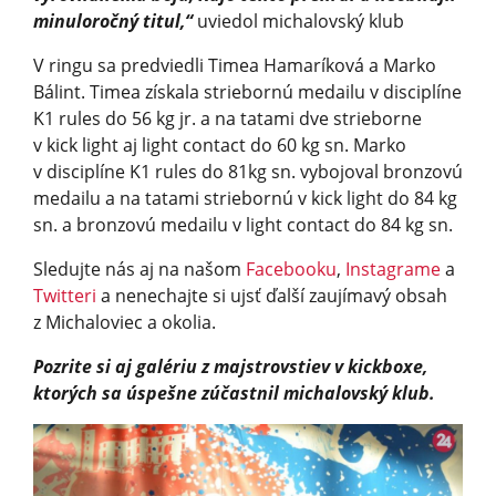
minuloročný titul,“
uviedol michalovský klub
V ringu sa predviedli Timea Hamaríková a Marko
Bálint. Timea získala striebornú medailu v disciplíne
K1 rules do 56 kg jr. a na tatami dve strieborne
v kick light aj light contact do 60 kg sn. Marko
v disciplíne K1 rules do 81kg sn. vybojoval bronzovú
medailu a na tatami striebornú v kick light do 84 kg
sn. a bronzovú medailu v light contact do 84 kg sn.
Sledujte nás aj na našom
Facebooku
,
Instagrame
a
Twitteri
a nenechajte si ujsť ďalší zaujímavý obsah
z Michaloviec a okolia.
Pozrite si aj galériu z majstrovstiev v kickboxe,
ktorých sa úspešne zúčastnil michalovský klub.