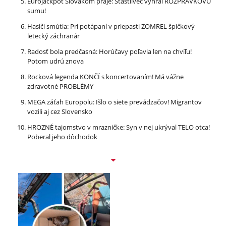
Eurojackpot Slovákom praje: Šťastlivec vyhral ROZPRÁVKOVÚ
sumu!
Hasiči smútia: Pri potápaní v priepasti ZOMREL špičkový
letecký záchranár
Radosť bola predčasná: Horúčavy poľavia len na chvíľu!
Potom udrú znova
Rocková legenda KONČÍ s koncertovaním! Má vážne
zdravotné PROBLÉMY
MEGA záťah Europolu: Išlo o siete prevádzačov! Migrantov
vozili aj cez Slovensko
HROZNÉ tajomstvo v mrazničke: Syn v nej ukrýval TELO otca!
Poberal jeho dôchodok