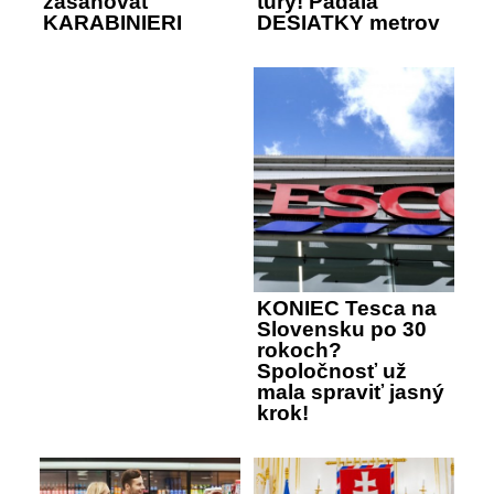
zasahovať
túry! Padala
KARABINIERI
DESIATKY metrov
KONIEC Tesca na
Slovensku po 30
rokoch?
Spoločnosť už
mala spraviť jasný
krok!