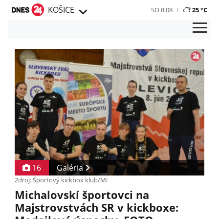
KOŠICE
SO 8.08
25 °C
16
Galéria
Zdroj: Športový kickbox klub/Mi
Michalovskí športovci na
Majstrovstvách SR v kickboxe: