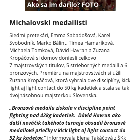
Ako sa im darilo? FOTO
Michalovskí medailisti
Siedmi pretekári, Emma Sabadošová, Karel
Svobodník, Marko Bálint, Timea Hamaríková,
Michaela Tomková, Dávid Havran a Zuzana
Kropáčová si domov doniesli celkovo
7 majstrovských titulov, 5 strieborných medailí a 6
bronzových. Premiéru na majstrovstvách si užili
Zuzana Kropáčová, ktorá vyhrala dve disciplíny, kick
light aj light contact do 50 kg kadetiek a stala sa tak
dvojnásobnou majsterkou Slovenska.
„Bronzovú medailu získala v disciplíne point
fighting nad 42kg kadetiek. Dávid Havran ako
ďalší nováčik takéhoto turnaja obsadil bronzové
medailové priečky v kick light aj light contact do
52 kg kadetov,“
informovala Elena Takáčová z ŠKk