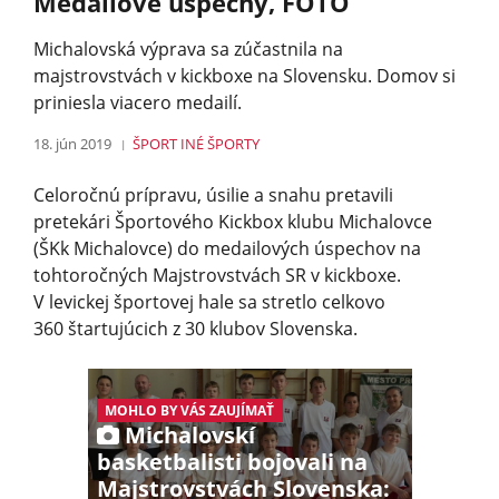
Medailové úspechy, FOTO
Michalovská výprava sa zúčastnila na
majstrovstvách v kickboxe na Slovensku. Domov si
priniesla viacero medailí.
18. jún 2019
ŠPORT
INÉ ŠPORTY
Celoročnú prípravu, úsilie a snahu pretavili
pretekári Športového Kickbox klubu Michalovce
(ŠKk Michalovce) do medailových úspechov na
tohtoročných Majstrovstvách SR v kickboxe.
V levickej športovej hale sa stretlo celkovo
360 štartujúcich z 30 klubov Slovenska.
MOHLO BY VÁS ZAUJÍMAŤ
Michalovskí
basketbalisti bojovali na
Majstrovstvách Slovenska: