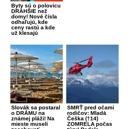
Byty sú o polovicu
DRAHŠIE než
domy! Nové čísla
odhaľujú, kde
ceny rastú a kde
už klesajú
Slovák sa postaral
SMRŤ pred očami
o DRÁMU na
rodičov: Mladá
známej pláži! Na
Češka (†14)
mieste museli
ZOMRELA počas