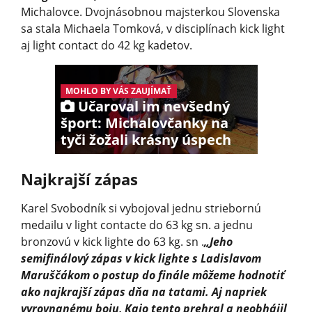
Michalovce. Dvojnásobnou majsterkou Slovenska
sa stala Michaela Tomková, v disciplínach kick light
aj light contact do 42 kg kadetov.
MOHLO BY VÁS ZAUJÍMAŤ
Učaroval im nevšedný
šport: Michalovčanky na
tyči žožali krásny úspech
Najkrajší zápas
Karel Svobodník si vybojoval jednu striebornú
medailu v light contacte do 63 kg sn. a jednu
bronzovú v kick lighte do 63 kg. sn .
„Jeho
semifinálový zápas v kick lighte s Ladislavom
Maruščákom o postup do finále môžeme hodnotiť
ako najkrajší zápas dňa na tatami. Aj napriek
vyrovnanému boju, Kajo tento prehral a neobhájil