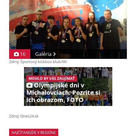
16
Galéria
Zdroj: Športový kickbox klub/Mi
MOHLO BY VÁS ZAUJÍMAŤ
Olympijské dni v
Michalovciach: Pozrite si
ich obrazom, FOTO
Zdroj: Dnes24.sk
NAJČÍTANEJŠIE V REGIÓNE