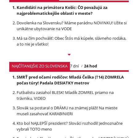
Kandidáti na primátora Košíc: ČO považujú za
najproblematickejšie oblasti v meste?
Dovolenka na Slovensku? Máme parádnu NOVINKU! Užite si
unikátne ubytovanie na VODE
Má sa čím pochváliť: Obec Štós má kúpele, slávneho rodáka,
a to nie je všetko!
NAJČÍTANEJŠIE ZO SLOVENSKA
7 dní
24 hod
SMRŤ pred očami rodičov: Mladá Češka (†14) ZOMRELA
počas túry! Padala DESIATKY metrov
Futbalistu zasiahol BLESK! Mladík ZOMREL priamo na
trávniku, VIDEO
Slovák sa postaral o DRÁMU na známej pláži! Na mieste
museli zasahovať KARABINIERI
Kto bol NAJLEPŠÍ prezident? Slováci rozhodli! Jednoznačne
vybrali TOTO meno