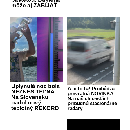
môže aj ZABÍJAŤ
Uplynulá noc bola
A je to tu! Prichádza
NEZNESITEĽNÁ:
prevratná NOVINKA:
Na Slovensku
Na našich cestách
padol nový
pribudnú stacionárne
teplotný REKORD
radary