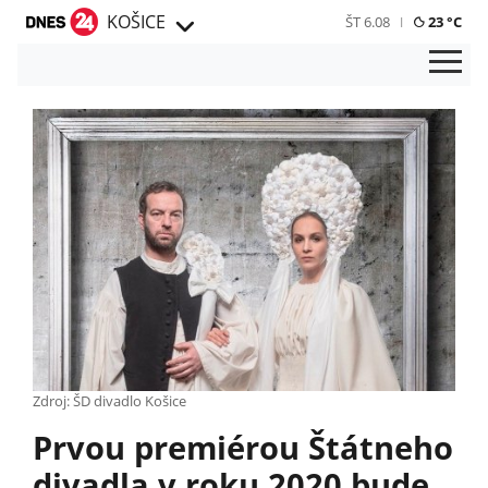
KOŠICE
ŠT 6.08
23 °C
Zdroj: ŠD divadlo Košice
Prvou premiérou Štátneho
divadla v roku 2020 bude