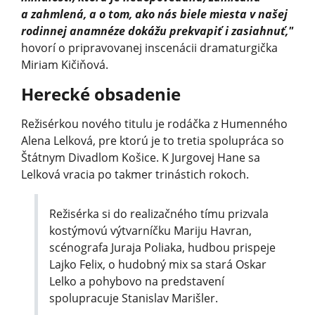
a zahmlená, a o tom, ako nás biele miesta v našej
rodinnej anamnéze dokážu prekvapiť i zasiahnuť,"
hovorí o pripravovanej inscenácii dramaturgička
Miriam Kičiňová.
Herecké obsadenie
Režisérkou nového titulu je rodáčka z Humenného
Alena Lelková, pre ktorú je to tretia spolupráca so
Štátnym Divadlom Košice. K Jurgovej Hane sa
Lelková vracia po takmer trinástich rokoch.
Režisérka si do realizačného tímu prizvala
kostýmovú výtvarníčku Mariju Havran,
scénografa Juraja Poliaka, hudbou prispeje
Lajko Felix, o hudobný mix sa stará Oskar
Lelko a pohybovo na predstavení
spolupracuje Stanislav Marišler.