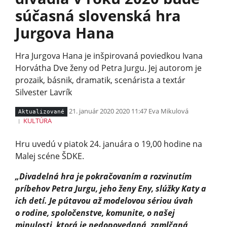
súčasná slovenská hra
Jurgova Hana
Hra Jurgova Hana je inšpirovaná poviedkou Ivana
Horvátha Dve ženy od Petra Jurgu. Jej autorom je
prozaik, básnik, dramatik, scenárista a textár
Silvester Lavrík
21. január 2020 2020 11:47
Eva Mikulová
Aktualizované
KULTÚRA
Hru uvedú v piatok 24. januára o 19,00 hodine na
Malej scéne ŠDKE.
„Divadelná hra je pokračovaním a rozvinutím
príbehov Petra Jurgu, jeho ženy Eny, slúžky Katy a
ich detí. Je pútavou až modelovou sériou úvah
o rodine, spoločenstve, komunite, o našej
minulosti, ktorá je nedopovedaná, zamlčaná