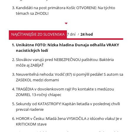
Kandidáti na post primátora Košíc OTVORENE: Na týchto
témach sa ZHODLI
NAJČÍTANEJŠIE ZO SLOVENSKA
7 dní
24 hod
Unikátne FOTO: Nízka hladina Dunaja odhalila VRAKY
nacistických lodí
Slovákov varujú pred NEBEZPEČNOU paštétou: Baktéria
môže aj ZABÍJAŤ
Neuveriteľná nehoda: Vodič (87) si pomýlil pedále! S autom sa
ZASEKOL medzi domami
TRAGÉDIA v dovolenkovom raji! Po kontakte s medúzou
ZOMREL 13-ročný chlapec
Sekundy od KATASTROFY! Kapitán lietadla v poslednej chvíli
prevzal riadenie
HOROR v Česku: Mladá žena VYSKOČILA z idúceho vlaku! Je v
KRITICKOM stave