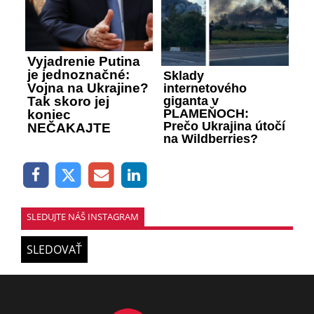
Vyjadrenie Putina
je jednoznačné:
Sklady
Vojna na Ukrajine?
internetového
giganta v
Tak skoro jej
PLAMEŇOCH:
koniec
Prečo Ukrajina útočí
NEČAKAJTE
na Wildberries?
SLEDUJTE NÁŠ INSTAGRAM
SLEDOVAŤ