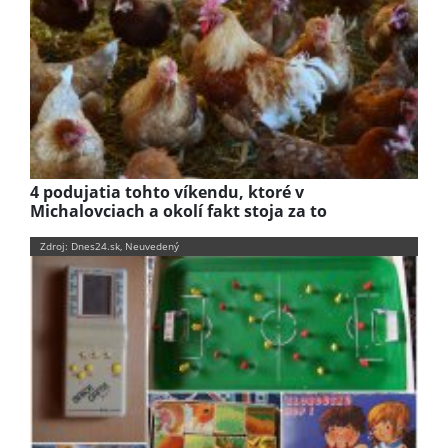
4 podujatia tohto víkendu, ktoré v
Michalovciach a okolí fakt stoja za to
Zdroj: Dnes24.sk, Neuvedený