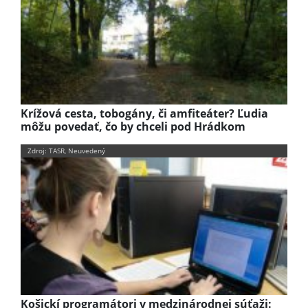
Krížová cesta, tobogány, či amfiteáter? Ľudia
môžu povedať, čo by chceli pod Hrádkom
Zdroj: TASR, Neuvedený
Košickí programátori v medzinárodnej súťaži: