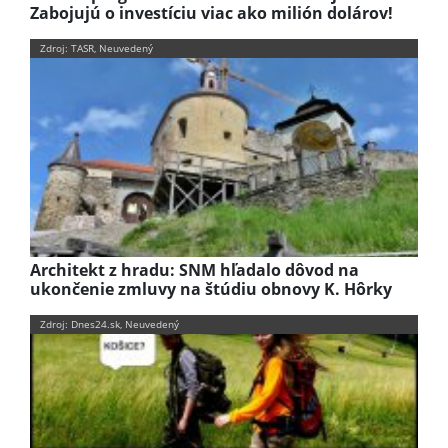
Zabojujú o investíciu viac ako milión dolárov!
Zdroj: TASR, Neuvedený
Architekt z hradu: SNM hľadalo dôvod na
ukončenie zmluvy na štúdiu obnovy K. Hôrky
Zdroj: Dnes24.sk, Neuvedený