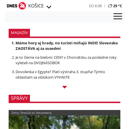
KOŠICE
SO 8.08
25 °C
MAGAZÍN
Máme hory aj hrady, no turisti míňajú INDE! Slovensko
ZAOSTÁVA aj za susedmi
Je to čierne na bielom: CENY v Chorvátsku za posledné roky
vyleteli na DVOJNÁSOBOK
Dovolenka v Egypte? Platí výstraha 3. stupňa! Týmto
oblastiam sa oblúkom VYHNITE
SPRÁVY
Zdroj: Dnes24.sk, Neuvedený