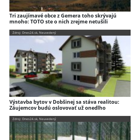
Tri zaujímavé obce z Gemera toho skrývajú
mnoho: TOTO ste o nich zrejme netušili
Zdroj: Dnes24.sk, Neuvedený
Výstavba bytov v Dobšinej sa stáva realitou:
Záujemcov budú oslovovať už onedlho
Zdroj: Dnes24.sk, Neuvedený