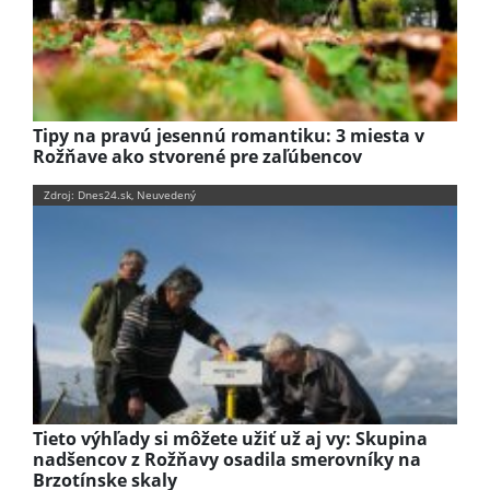
Tipy na pravú jesennú romantiku: 3 miesta v
Rožňave ako stvorené pre zaľúbencov
Zdroj: Dnes24.sk, Neuvedený
Tieto výhľady si môžete užiť už aj vy: Skupina
nadšencov z Rožňavy osadila smerovníky na
Brzotínske skaly