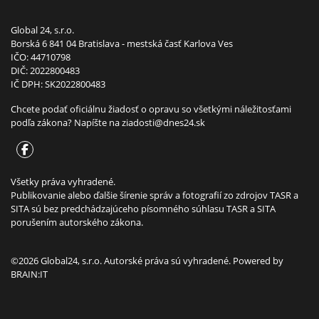
Global 24, s.r.o.
Borská 6 841 04 Bratislava - mestská časť Karlova Ves
IČO: 44710798
DIČ: 2022800483
IČ DPH: SK2022800483
Chcete podať oficiálnu žiadosť o opravu so všetkými náležitosťami
podľa zákona? Napíšte na
ziadosti@dnes24.sk
Všetky práva vyhradené.
Publikovanie alebo ďalšie šírenie správ a fotografií zo zdrojov TASR a
SITA sú bez predchádzajúceho písomného súhlasu TASR a SITA
porušením autorského zákona.
©2026 Global24, s.r.o. Autorské práva sú vyhradené. Powered by
BRAIN:IT