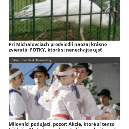
Pri Michalovciach predviedli naozaj krásne
zvieratá: FOTKY, ktoré si nenechajte ujsť
Zdroj: Dnes24.sk, Neuvedený
Milovníci podujatí, pozor: Akcie, ktoré si tento