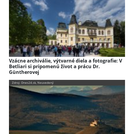
Vzácne archiválie, výtvarné diela a fotografie: V
Betliari si pripomenú život a prácu Dr.
Güntherovej
Zdroj: Dnes24.sk, Neuvedený