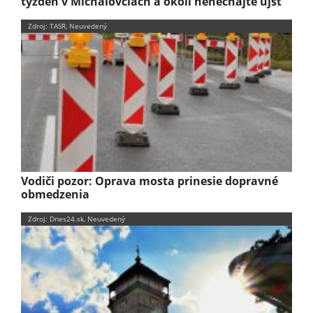
týždeň v Michalovciach a okolí nenechajte ujsť
Zdroj: TASR, Neuvedený
Vodiči pozor: Oprava mosta prinesie dopravné
obmedzenia
Zdroj: Dnes24.sk, Neuvedený