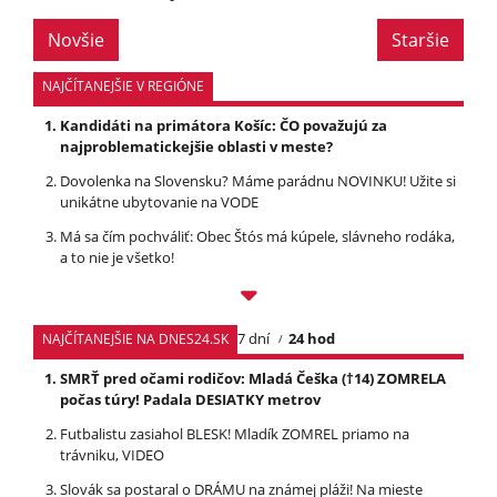
Novšie
Staršie
NAJČÍTANEJŠIE V REGIÓNE
Kandidáti na primátora Košíc: ČO považujú za
najproblematickejšie oblasti v meste?
Dovolenka na Slovensku? Máme parádnu NOVINKU! Užite si
unikátne ubytovanie na VODE
Má sa čím pochváliť: Obec Štós má kúpele, slávneho rodáka,
a to nie je všetko!
7 dní
24 hod
NAJČÍTANEJŠIE NA DNES24.SK
SMRŤ pred očami rodičov: Mladá Češka (†14) ZOMRELA
počas túry! Padala DESIATKY metrov
Futbalistu zasiahol BLESK! Mladík ZOMREL priamo na
trávniku, VIDEO
Slovák sa postaral o DRÁMU na známej pláži! Na mieste