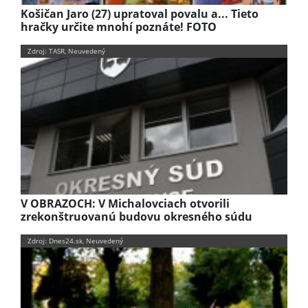
Košičan Jaro (27) upratoval povalu a... Tieto
hračky určite mnohí poznáte! FOTO
Zdroj: TASR, Neuvedený
V OBRAZOCH: V Michalovciach otvorili
zrekonštruovanú budovu okresného súdu
Zdroj: Dnes24.sk, Neuvedený