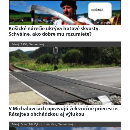
Košické nárečie ukrýva hotové skvosty:
Schválne, ako dobre mu rozumiete?
Zdroj: TASR, Neuvedený
V Michalovciach opravujú železničné priecestie:
Rátajte s obchádzkou aj výlukou
Zdroj: Dnes 24/ Cyklosprievodca, Neuvedený