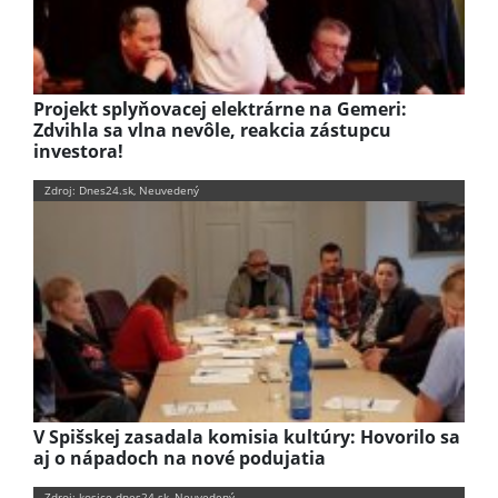
Projekt splyňovacej elektrárne na Gemeri:
Zdvihla sa vlna nevôle, reakcia zástupcu
investora!
Zdroj: Dnes24.sk, Neuvedený
V Spišskej zasadala komisia kultúry: Hovorilo sa
aj o nápadoch na nové podujatia
Zdroj: kosice.dnes24.sk, Neuvedený