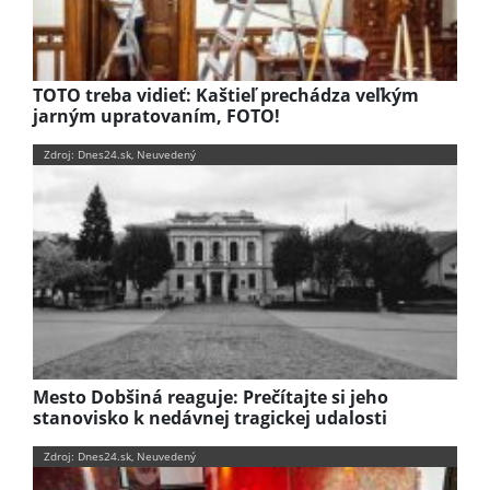
TOTO treba vidieť: Kaštieľ prechádza veľkým
jarným upratovaním, FOTO!
Zdroj: Dnes24.sk, Neuvedený
Mesto Dobšiná reaguje: Prečítajte si jeho
stanovisko k nedávnej tragickej udalosti
Zdroj: Dnes24.sk, Neuvedený