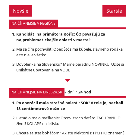
Novšie
Staršie
NAJČÍTANEJŠIE V REGIÓNE
Kandidáti na primátora Košíc: ČO považujú za
najproblematickejšie oblasti v meste?
Má sa čím pochváliť: Obec Štós má kúpele, slávneho rodáka,
a to nie je všetko!
Dovolenka na Slovensku? Máme parádnu NOVINKU! Užite si
unikátne ubytovanie na VODE
7 dní
24 hod
NAJČÍTANEJŠIE NA DNES24.SK
Po operácii mala strašné bolesti: ŠOK! V tele jej nechali
18-centimetrové nožnice
Lietadlo malo meškanie: Otcovi troch detí to ZACHRÁNILO
život! KOLAPS na letisku
Chcete sa stať boháčom? Ak ste niektoré z TÝCHTO znamení,