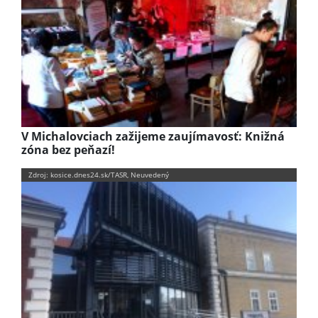
V Michalovciach zažijeme zaujímavosť: Knižná
zóna bez peňazí!
Zdroj: kosice.dnes24.sk/TASR, Neuvedený