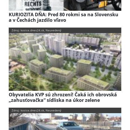
KURIOZITA DŇA: Pred 80 rokmi sa na Slovensku
a v Čechách jazdilo vľavo
Zdroj: kosice.dnes24.sk, Neuvedený
Obyvatelia KVP sú zhrození! Čaká ich obrovská
„zahusťovačka“ sídliska na úkor zelene
Zdroj: kosice.dnes24.sk, Neuvedený