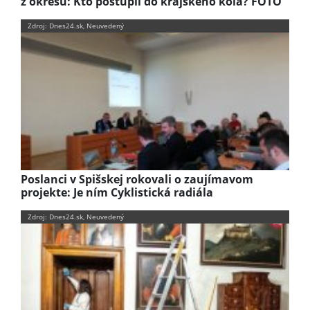
z okresu: Kto postúpil do krajského kola? FOTO
Zdroj: Dnes24.sk, Neuvedený
Poslanci v Spišskej rokovali o zaujímavom
projekte: Je ním Cyklistická radiála
Zdroj: Dnes24.sk, Neuvedený