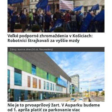
Veľké podporné zhromaždenia v Košiciach:
Robotníci štrajkovali za vyššie mzdy
Zdroj: kosice.dnes24.sk, Neuvedený
Nie je to prvoaprílový žart. V Auparku budeme
od 1. apríla platiť za parkovanie viac