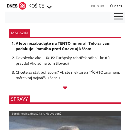
KOŠICE
NE 9.08
27 °C
MAGAZÍN
V lete nezabúdajte na TENTO minerál: Telo sa vám
poďakuje! Pomáha proti únave aj kŕčom
Dovolenka ako LUXUS: Európsky rebríček odhalil krutú
pravdu! Ako sú na tom Slováci?
Chcete sa stať boháčom? Ak ste niektoré z TÝCHTO znamení,
máte vraj najväčšiu šancu
SPRÁVY
Zdroj: kosice.dnes24.sk, Neuvedený