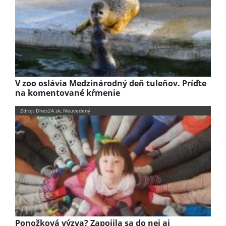
V zoo oslávia Medzinárodný deň tuleňov. Príďte
na komentované kŕmenie
Zdroj: Dnes24.sk, Neuvedený
Ponožková výzva? Zapojila sa do nej aj