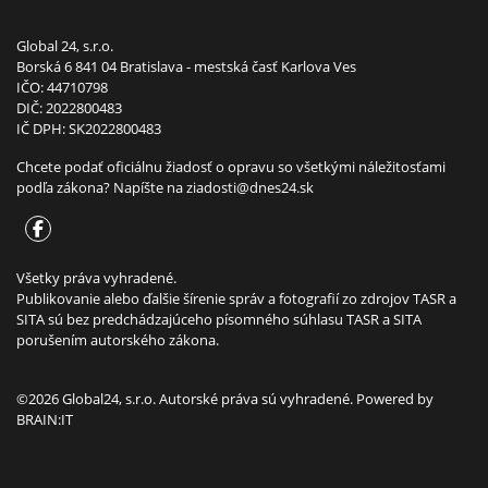
Global 24, s.r.o.
Borská 6 841 04 Bratislava - mestská časť Karlova Ves
IČO: 44710798
DIČ: 2022800483
IČ DPH: SK2022800483
Chcete podať oficiálnu žiadosť o opravu so všetkými náležitosťami
podľa zákona? Napíšte na
ziadosti@dnes24.sk
Všetky práva vyhradené.
Publikovanie alebo ďalšie šírenie správ a fotografií zo zdrojov TASR a
SITA sú bez predchádzajúceho písomného súhlasu TASR a SITA
porušením autorského zákona.
©2026 Global24, s.r.o. Autorské práva sú vyhradené. Powered by
BRAIN:IT