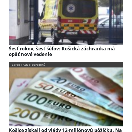
Šesť rokov, šesť šéfov: Košická záchranka má
opäť nové vedenie
Zdroj: TASR, Neuvedený
Košice získali od vlády 12-miliónovú pôžičku. Na