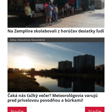
Na Zemplíne skolabovali z horúčav desiatky ľudí
Zdroj: Dnes24.sk, Neuvedený
Čaká nás ťažký večer? Meteorológovia varujú
pred prívalovou povodňou a búrkami!
Novšie
Staršie