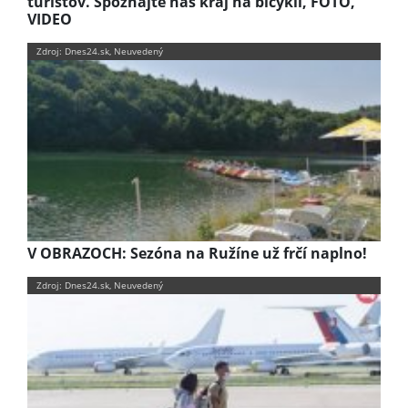
turistov. Spoznajte náš kraj na bicykli, FOTO,
VIDEO
Zdroj: Dnes24.sk, Neuvedený
V OBRAZOCH: Sezóna na Ružíne už frčí naplno!
Zdroj: Dnes24.sk, Neuvedený