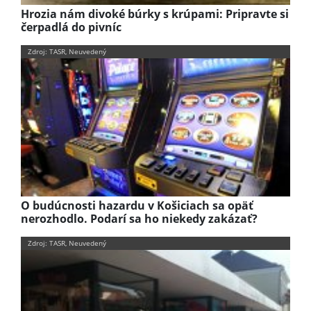
Hrozia nám divoké búrky s krúpami: Pripravte si
čerpadlá do pivníc
Zdroj: TASR, Neuvedený
O budúcnosti hazardu v Košiciach sa opäť
nerozhodlo. Podarí sa ho niekedy zakázať?
Zdroj: TASR, Neuvedený