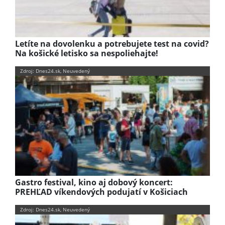
Letíte na dovolenku a potrebujete test na covid?
Na košické letisko sa nespoliehajte!
Zdroj: Dnes24.sk, Neuvedený
Gastro festival, kino aj dobový koncert:
PREHĽAD víkendových podujatí v Košiciach
Zdroj: Dnes24.sk, Neuvedený