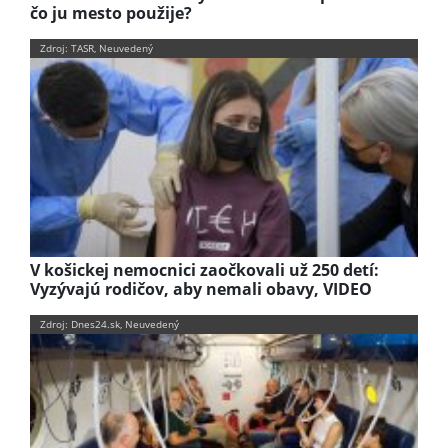
čo ju mesto použije?
Zdroj: TASR, Neuvedený
V košickej nemocnici zaočkovali už 250 detí:
Vyzývajú rodičov, aby nemali obavy, VIDEO
Zdroj: Dnes24.sk, Neuvedený