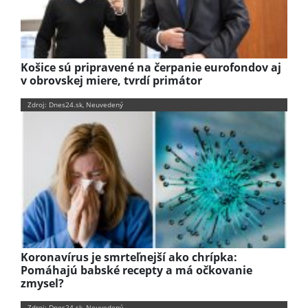
Košice sú pripravené na čerpanie eurofondov aj
v obrovskej miere, tvrdí primátor
Zdroj: Dnes24.sk, Neuvedený
Koronavírus je smrteľnejší ako chrípka:
Pomáhajú babské recepty a má očkovanie
zmysel?
Zdroj: Dnes24.sk, Neuvedený