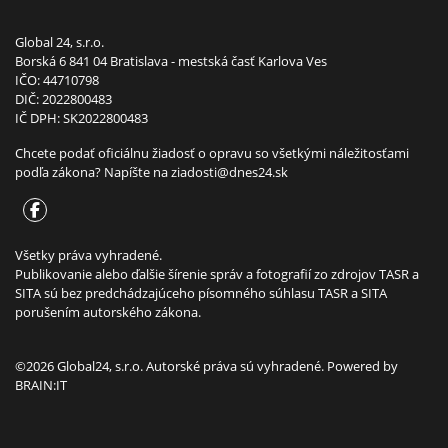
Global 24, s.r.o.
Borská 6 841 04 Bratislava - mestská časť Karlova Ves
IČO: 44710798
DIČ: 2022800483
IČ DPH: SK2022800483
Chcete podať oficiálnu žiadosť o opravu so všetkými náležitosťami
podľa zákona? Napíšte na
ziadosti@dnes24.sk
Všetky práva vyhradené.
Publikovanie alebo ďalšie šírenie správ a fotografií zo zdrojov TASR a
SITA sú bez predchádzajúceho písomného súhlasu TASR a SITA
porušením autorského zákona.
©2026 Global24, s.r.o. Autorské práva sú vyhradené. Powered by
BRAIN:IT