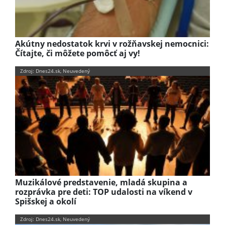
Akútny nedostatok krvi v rožňavskej nemocnici:
Čítajte, či môžete pomôcť aj vy!
Zdroj: Dnes24.sk, Neuvedený
Muzikálové predstavenie, mladá skupina a
rozprávka pre deti: TOP udalosti na víkend v
Spišskej a okolí
Zdroj: Dnes24.sk, Neuvedený