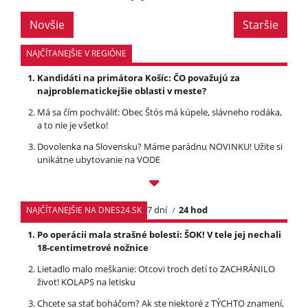
Novšie
Staršie
NAJČÍTANEJŠIE V REGIÓNE
Kandidáti na primátora Košíc: ČO považujú za
najproblematickejšie oblasti v meste?
Má sa čím pochváliť: Obec Štós má kúpele, slávneho rodáka,
a to nie je všetko!
Dovolenka na Slovensku? Máme parádnu NOVINKU! Užite si
unikátne ubytovanie na VODE
7 dní
24 hod
NAJČÍTANEJŠIE NA DNES24.SK
Po operácii mala strašné bolesti: ŠOK! V tele jej nechali
18-centimetrové nožnice
Lietadlo malo meškanie: Otcovi troch detí to ZACHRÁNILO
život! KOLAPS na letisku
Chcete sa stať boháčom? Ak ste niektoré z TÝCHTO znamení,