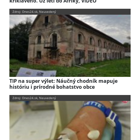
krikľavého. Už letí do Afriky, VIDEO
Zdroj: Dnes24.sk, Neuvedený
TIP na super výlet: Náučný chodník mapuje
históriu i prírodné bohatstvo obce
Zdroj: Dnes24.sk, Neuvedený