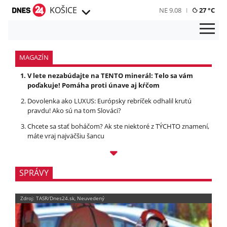
KOŠICE
NE 9.08
27 °C
MAGAZÍN
V lete nezabúdajte na TENTO minerál: Telo sa vám
poďakuje! Pomáha proti únave aj kŕčom
Dovolenka ako LUXUS: Európsky rebríček odhalil krutú
pravdu! Ako sú na tom Slováci?
Chcete sa stať boháčom? Ak ste niektoré z TÝCHTO znamení,
máte vraj najväčšiu šancu
SPRÁVY
Zdroj: TASR/Dnes24.sk, Neuvedený