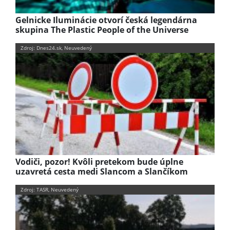
Gelnicke Iluminácie otvorí česká legendárna
skupina The Plastic People of the Universe
Zdroj: Dnes24.sk, Neuvedený
Vodiči, pozor! Kvôli pretekom bude úplne
uzavretá cesta medi Slancom a Slančíkom
Zdroj: TASR, Neuvedený