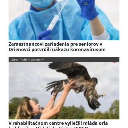
Zamestnancovi zariadenia pre seniorov v
Drienovci potvrdili nákazu koronavírusom
Zdroj: TASR, Neuvedený
V rehabilitačnom centre vyliečili mláďa orla