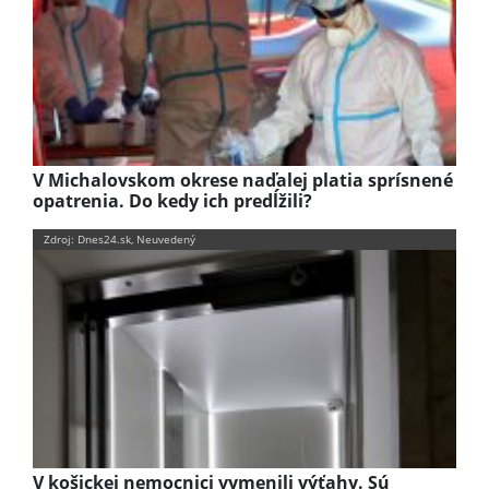
V Michalovskom okrese naďalej platia sprísnené
opatrenia. Do kedy ich predĺžili?
Zdroj: Dnes24.sk, Neuvedený
V košickej nemocnici vymenili výťahy. Sú